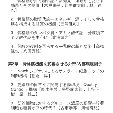
1．骨格筋が担う糖代謝の新知見―運動がもたらす
効果とその制御【木戸康平，川中健太郎，林 達
也】
2．骨格筋の脂質代謝―エネルギー源，そして骨格
筋を構成する脂質の機能【三浦進司】
3．骨格筋のタンパク質・アミノ酸代謝―分岐鎖ア
ミノ酸代謝を中心に【北浦靖之】
4．乳酸の役割を再考する―乳酸の新たな姿【高橋
謙也，八田秀雄】
第2章 骨格筋機能を変容させる外部/内部環境因子
1．Notch シグナルによるサテライト細胞ニッチの
制御機構【朝倉 淳】
2．筋線維の恒常性に関与する膜環境「Quality
Control」機構【鈴木美希，平野航太郎，土谷正
樹，原 雄二】
3．筋幹細胞に対するグルコース濃度の影響―培養
細胞も糖質オフの時代？【古市泰郎，川端有紀】