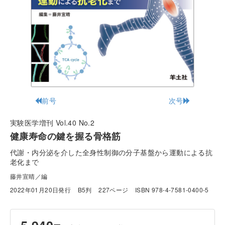
前号
次号
実験医学増刊 Vol.40 No.2
健康寿命の鍵を握る骨格筋
代謝・内分泌を介した全身性制御の分子基盤から運動による抗
老化まで
藤井宣晴／編
2022年01月20日発行
B5判
227ページ
ISBN 978-4-7581-0400-5