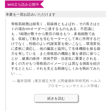
web立ち読み公開中
本書を一部お読みいただけます
骨格筋細胞は細長く，筋線維ともよばれ，その長さはヒ
トの場合cmオーダーに達するものもある．不思議に
も，1細胞が数十から数百の核をもつ，多核細胞であ
る．収縮して動きを生むモーターとして単に作用するだ
けでなく，性能のよい代謝装置を使いこなし，環境変化
に柔軟に適応し，他の臓器と協同して生体機能を操る能
力を有している．また骨格筋の機能と量を適切に保つこ
とが，健康の維持・疾病予防・抗老化に重要とされる．
多くの方がもつ骨格筋のイメージとは異なる側面を紹介
するとともに，それを支える精緻なしくみを眺めてみた
い．…
藤井宣晴（東京都立大学 人間健康科学研究科 ヘルス
プロモーションサイエンス学域）
続きを読む