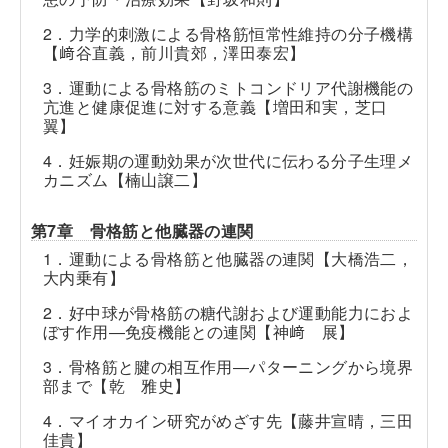
2．力学的刺激による骨格筋恒常性維持の分子機構
【﨑谷直義，前川貴郊，澤田泰宏】
3．運動による骨格筋のミトコンドリア代謝機能の
亢進と健康促進に対する意義【増田和実，芝口
翼】
4．妊娠期の運動効果が次世代に伝わる分子生理メ
カニズム【楠山譲二】
第7章 骨格筋と他臓器の連関
1．運動による骨格筋と他臓器の連関【大橋浩二，
大内乗有】
2．好中球が骨格筋の糖代謝および運動能力におよ
ぼす作用―免疫機能との連関【神﨑 展】
3．骨格筋と腱の相互作用―パターニングから境界
部まで【乾 雅史】
4．マイオカイン研究がめざす先【藤井宣晴，三田
佳貴】