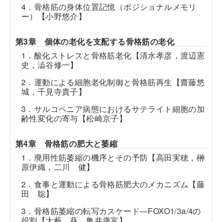
4．骨格筋の身体位置記憶（ポジショナルメモリ
ー）【小野悠介】
第3章 個体の老化を支配する骨格筋の老化
1．酸化ストレスと骨格筋老化【清水孝彦，渡辺憲
史，澁谷修一】
2．運動による細胞老化制御と骨格筋再生【齋藤悠
城，千見寺貴子】
3．サルコペニア病態におけるサテライト細胞の加
齢性変化の寄与【松崎京子】
第4章 骨格筋の肥大と萎縮
1．廃用性筋萎縮の機序とその予防【高田実穂，
榊
原伊織，二川 健】
2．食事と運動による骨格筋肥大のメカニズム【藤
田 聡】
3．骨格筋萎縮の転写カスケード―FOXO1/3a/4の
役割【大藪 葵，亀井康富】