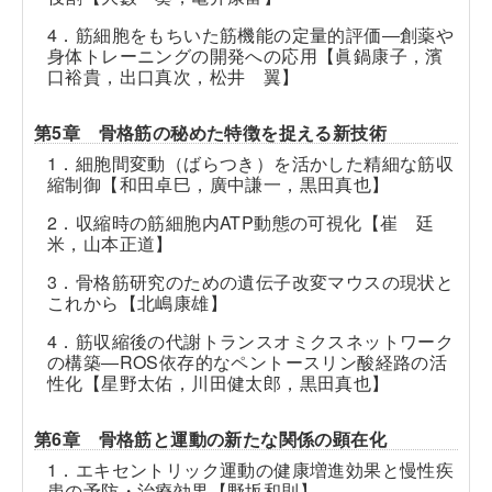
4．筋細胞をもちいた筋機能の定量的評価―創薬や
身体トレーニングの開発への応用【眞鍋康子，濱
口裕貴，出口真次，松井 翼】
第5章 骨格筋の秘めた特徴を捉える新技術
1．細胞間変動（ばらつき）を活かした精細な筋収
縮制御【和田卓巳，廣中謙一，黒田真也】
2．収縮時の筋細胞内ATP動態の可視化【崔 廷
米，山本正道】
3．骨格筋研究のための遺伝子改変マウスの現状と
これから【北嶋康雄】
4．筋収縮後の代謝トランスオミクスネットワーク
の構築―ROS依存的なペントースリン酸経路の活
性化【星野太佑，川田健太郎，黒田真也】
第6章 骨格筋と運動の新たな関係の顕在化
1．エキセントリック運動の健康増進効果と慢性疾
患の予防・治療効果【野坂和則】