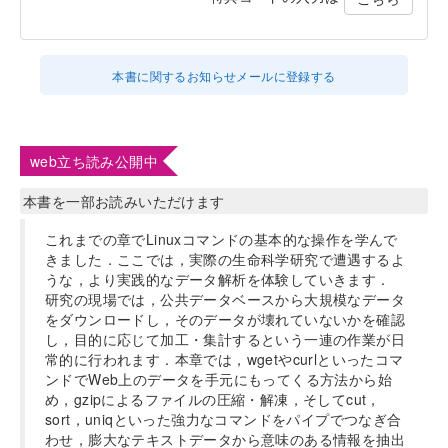
本書に関するお知らせメールに登録する
web立ち読み公開中
本書を一部お読みいただけます
これまでの章でLinuxコマンドの基本的な操作を学んで
きました．ここでは，実際の生命科学研究で遭遇するよ
うな，より実践的なデータ解析を体験していきます．
研究の現場では，公共データベースから大規模なデータ
をダウンロードし，そのデータが壊れていないかを確認
し，目的に応じて加工・集計するという一連の作業が日
常的に行われます．本章では，wgetやcurlといったコマ
ンドでWeb上のデータを手元にもってくる方法から始
め，gzipによるファイルの圧縮・解凍，そしてcut，
sort，uniqといった強力なコマンドをパイプでつなぎ合
わせ，膨大なテキストデータから意味のある情報を抽出