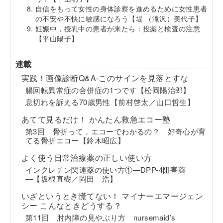
自信をもって女性の身体診察を進めるために女性患者
の不安や不快に敏感になろう【堤 （滝沢）美代子】
妊娠中，授乳中の患者が来たら：投薬と検査の注意
【平山陽子】
連載
実践！画像診断Q&A-このサインを見落とすな
腸回転異常症の合併症の1つです【松岡陽治郎】
息切れを訴える70歳男性【前村啓太／山口哲生】
あてて見るだけ！ かんたん救急エコー塾
第3回 骨折って，エコーでわかるの？ 好奇心が育
てる骨折エコー【鈴木昭広】
よく使う日常治療薬の正しい使い方
インクレチン関連薬の使い方①―DPP-4阻害薬
―【坂根直樹／岡田 浩】
いざというとき慌てない！ マイナーエマージェン
シー こんなときどうする？
第11回 肘内障の見やぶり方 nursemaid’s