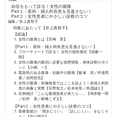
自信をもって診る！女性の腹痛
Part１：産科・婦人科疾患を見逃さない！
Part２：女性患者にやさしい診察のコツ
編集／井上真智子
特集にあたって【井上真智子】
【総論】
女性の腹痛とは【宮崎 景】
【Part１：産科・婦人科疾患を見逃さない！】
フローチャートで診る！ 女性の急性腹症【加藤一
朗】
女性の腹痛の鑑別に必要な病歴聴取，身体診察のポイ
ント【小嶋 一】
緊急性のある腹痛・妊娠中の腹痛【飯塚 崇／伊達岡
要／吉岡哲也】
女性の腹痛：画像検査ではここを診よう！産婦人科疾
患の画像と実際【笹野智之／松本有里／馬淵誠士】
症例検討「こんな腹痛患者が来たら…」【鳴本敬一郎
／杉村 基／嵯峨こずえ】
【Part２：女性患者にやさしい診察のコツ】
医療面接の 「聞きにくい」 「話しにくい」 をなくそ
う！【中山明子】