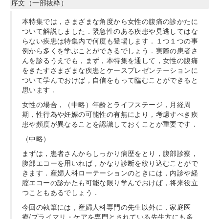
序文（一部抜粋）
本特集では，さまざまな角度から女性の腹痛の診かたに
ついて解説しました．緊急性のある疾患や見逃してはな
らない疾患は特集内で何度も登場します．１つ１つの事
例から多くを学ぶことができるでしょう．実際の患者さ
んを診るうえでも，まず，本特集を通して，女性の腹痛
をきたすさまざまな疾患とケースプレゼンテーションに
ついて学んでおけば，自信をもって臨むことができると
思います．
女性の場合，（中略）年齢とライフステージ，月経周
期，性行為や妊娠の可能性の有無により，考慮すべき疾
患や頻度が異なることを認識しておくことが重要です．
（中略）
まずは，患者さんからしっかり病歴をとり，腹部診察，
腹部エコーを用いれば，かなり診断を絞り込むことがで
きます．産婦人科ローテーションのときには，内診や経
腟エコーの診かたも可能な限り学んでおけば，将来役立
つこともあるでしょう．
今回の執筆には，産婦人科専門の先生以外に，家庭医
療/プライマリ・ケアを専門とされている先生方にも多