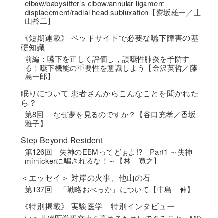
elbow/babysitter’s elbow/annular ligament
displacement/radial head subluxation【齋坂雄一／上
山裕二】
《短期連載》 ベッドサイドで必要な嚥下障害の基
礎知識
前編：嚥下を正しく評価し，誤嚥性肺炎を予防す
る！嚥下機能の重要性を意識しよう【金沢英哲／藤
島一郎】
眠りについて 患者さんからこんなことを聞かれた
ら？
第8回 なぜ夢を見るのですか？【谷口充孝／香坂
雅子】
Step Beyond Resident
第126回 失神のEBMってどぉよ!? Part1 ～失神
mimickerに騙されるな！～【林 寛之】
＜エッセイ＞ 対岸の火事、他山の石
第137回 「戦略おべっか」について【中島 伸】
《特別掲載》 実験医学 特別インタビュー
いま基礎医学研究力を高めるためにできること～MD