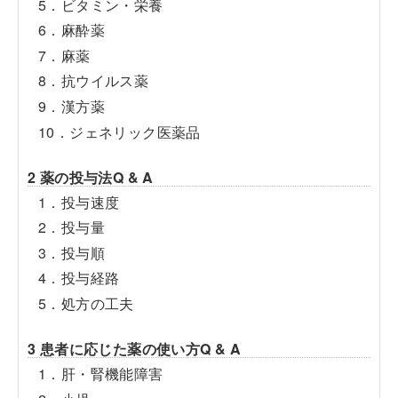
5．ビタミン・栄養
6．麻酔薬
7．麻薬
8．抗ウイルス薬
9．漢方薬
10．ジェネリック医薬品
2 薬の投与法Q & A
1．投与速度
2．投与量
3．投与順
4．投与経路
5．処方の工夫
3 患者に応じた薬の使い方Q & A
1．肝・腎機能障害