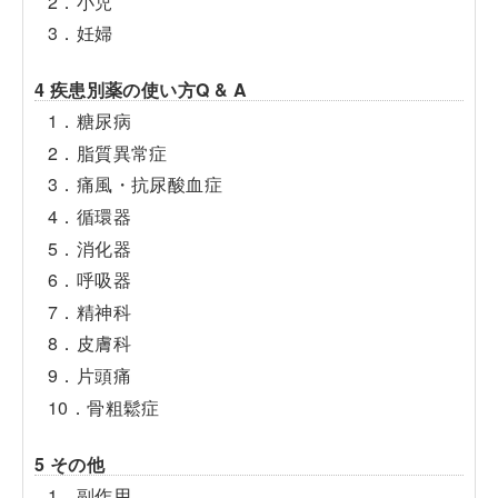
2．小児
3．妊婦
4 疾患別薬の使い方Q & A
1．糖尿病
2．脂質異常症
3．痛風・抗尿酸血症
4．循環器
5．消化器
6．呼吸器
7．精神科
8．皮膚科
9．片頭痛
10．骨粗鬆症
5 その他
1．副作用