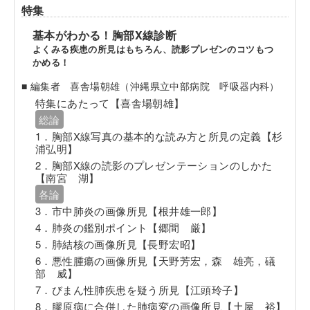
特集
基本がわかる！胸部X線診断
よくみる疾患の所見はもちろん、読影プレゼンのコツもつ
かめる！
■ 編集者 喜舎場朝雄（沖縄県立中部病院 呼吸器内科）
特集にあたって【喜舎場朝雄】
総論
1．胸部X線写真の基本的な読み方と所見の定義【杉
浦弘明】
2．胸部X線の読影のプレゼンテーションのしかた
【南宮 湖】
各論
3．市中肺炎の画像所見【根井雄一郎】
4．肺炎の鑑別ポイント【郷間 厳】
5．肺結核の画像所見【長野宏昭】
6．悪性腫瘍の画像所見【天野芳宏，森 雄亮，礒
部 威】
7．びまん性肺疾患を疑う所見【江頭玲子】
8．膠原病に合併した肺病変の画像所見【土屋 裕】