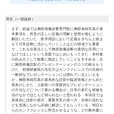
序文（一部抜粋）
まず，総論では胸部画像診断専門医に胸部単純写真の基
本事項を，所見の正しい定義の理解と使用が進むように
解説いただいた．医学用語において定義をきちんと踏ま
えて日常診療に活かしていくことはどの領域でも重要
で，これを出発点として胸部画像診断の適切な活用につ
なげてほしいという意図ではじめにもってきた．本特集
の読み方として順番に熟読していくことをすすめる．次
に胸部画像読影のプレゼンテーションのコツの稿をもう
けた．初期研修医の先生方はカンファレンスでの症例の
一般的なプレゼンテーションには慣れているといえる
が，胸部単純写真の基本的な読影や臨床情報とからめた
発表のしかた，上級医への実践的なプレゼンテーション
の方法などについて教わる機会が，日常の多忙な研修生
活のなかでほとんど得られないと思われる．本項目では
具体的に読影の形式，重要所見の述べ方，全体の流れな
どを意識しながら詳細に解説してもらっている．明日か
らのカンファレンスに即活かせるような，どの教科書に