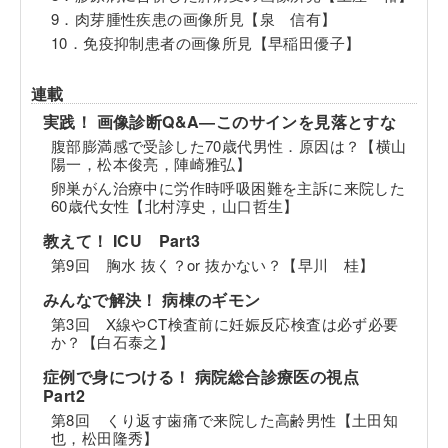
9．肉芽腫性疾患の画像所見【泉 信有】
10．免疫抑制患者の画像所見【早稲田優子】
連載
実践！ 画像診断Q&A―このサインを見落とすな
腹部膨満感で受診した70歳代男性．原因は？【横山
陽一，松本俊亮，陣崎雅弘】
卵巣がん治療中に労作時呼吸困難を主訴に来院した
60歳代女性【北村淳史，山口哲生】
教えて！ ICU Part3
第9回 胸水 抜く？or 抜かない？【早川 桂】
みんなで解決！ 病棟のギモン
第3回 X線やCT検査前に妊娠反応検査は必ず必要
か？【白石泰之】
症例で身につける！ 病院総合診療医の視点
Part2
第8回 くり返す歯痛で来院した高齢男性【土田知
也，松田隆秀】