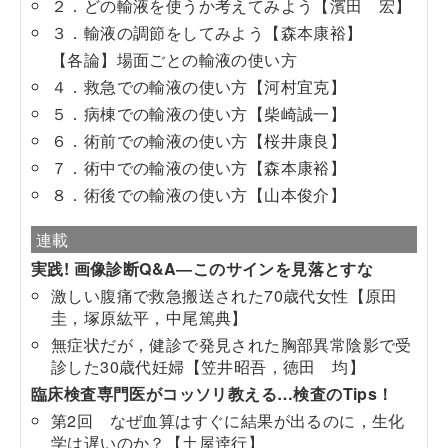
２．どの輸液を使うか考えてみよう【濱田 宏】
３．輸液の調節をしてみよう【森本康裕】
【各論】場面ごとの輸液の使い方
４．救急での輸液の使い方【河村宜克】
５．病棟での輸液の使い方【柴崎誠一】
６．術前での輸液の使い方【桜井康良】
７．術中での輸液の使い方【森本康裕】
８．術後での輸液の使い方【山本俊介】
連載
実践! 画像診断Q&A―このサインを見落とすな
激しい腹痛で救急搬送された70歳代女性【原田
圭，塚原紘平，中尾篤典】
無症状だが，健診で発見された胸部異常陰影で受
診した30歳代妊婦【笠井昭吾，徳田 均】
臨床検査専門医がコッソリ教える…検査のTips！
第2回 なぜ血算はすぐに結果が出るのに，生化
学は遅いのか？【土屋逹行】