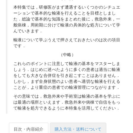
本特集では，研修医がまず遭遇するいくつかのシチュエ
ーションで基本的な輸液を行えることを目標としまし
た．総論で基本的な知識をまとめた後に，救急外来，一
般病棟，周術期に分けて輸液の具体的な処方について学
んでいきます．
輸液について学ぶうえで押さえておきたいのは次の項目
です．
（中略）
これらのポイントに注意して輸液の基本をマスターしま
しょう．はじめに述べたように多くの患者は適当に輸液
をしても大きな合併症を引き起こすことはありません．
しかし，まず全身状態のよい患者へ適切な輸液を行える
ことが，より重症の患者での輸液管理につながります．
その意味では，救急外来や手術室は輸液の基本を学ぶに
は最適の場所といえます．救急外来や病棟で自信をもっ
て輸液を処方できるように本特集を活用してください．
目次・内容紹介
購入方法・送料について