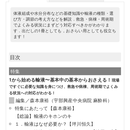
体液組成や水分分布などの基礎知識や輸液の種類・選
び方・調節の考え方などを解説．救急・病棟・周術期
でよくみる状況にまずどう対応すべきかがわかりま
す．出だしの1冊としても，おさらい用としても役立ち
ます！
目次
特集
1から始める輸液〜基本中の基本からおさえる！
現場
ですぐに必要な知識を身につけ、救急や病棟、周術期でよくみ
る状況への対応がわかる！
編集／森本康裕（宇部興産中央病院 麻酔科）
特集にあたって【森本康裕】
【総論】輸液のキホンのキ
１．輸液はなぜ必要か？【坪川恒久】