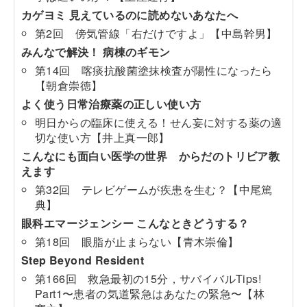
カゲヨミ 見えているのに読めないあなたへ
第2回 傍気管線「右だけですよ」【中島幹男】
みんなで解決！ 病棟のギモン
第14回 喀痰抗酸菌塗抹検査が陽性になったら
【朝倉崇徳】
よく使う日常治療薬の正しい使い方
明日からの臨床に使える！せん妄に対する薬の適
切な使い方【井上真一郎】
こんなにも面白い医学の世界 からだのトリビア教
えます
第32回 テレビゲームが疾患を生む？【中尾篤
典】
眼科エマージェンシー こんなときどうする？
第18回 眼脂が止まらない【青木崇倫】
Step Beyond Resident
第166回 救急最初の15分，サバイバルTips!
Part1〜患者の気道緊急はあなたの緊急〜【林