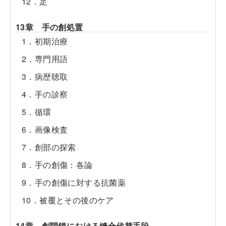
12．足
13章 手の創処置
1．初期治療
2．専門用語
3．病歴聴取
4．手の診察
5．循環
6．画像検査
7．創部の探索
8．手の創傷：各論
9．手の創傷に対する抗菌薬
10．被覆とその後のケア
14章 創閉鎖における縫合代替手段