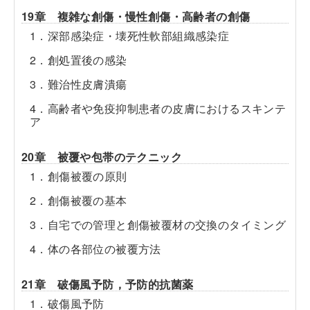
19章 複雑な創傷・慢性創傷・高齢者の創傷
1．深部感染症・壊死性軟部組織感染症
2．創処置後の感染
3．難治性皮膚潰瘍
4．高齢者や免疫抑制患者の皮膚におけるスキンテ
ア
20章 被覆や包帯のテクニック
1．創傷被覆の原則
2．創傷被覆の基本
3．自宅での管理と創傷被覆材の交換のタイミング
4．体の各部位の被覆方法
21章 破傷風予防，予防的抗菌薬
1．破傷風予防