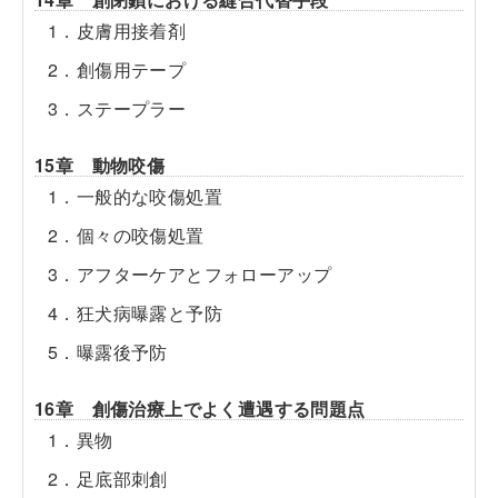
1．皮膚用接着剤
2．創傷用テープ
3．ステープラー
15章 動物咬傷
1．一般的な咬傷処置
2．個々の咬傷処置
3．アフターケアとフォローアップ
4．狂犬病曝露と予防
5．曝露後予防
16章 創傷治療上でよく遭遇する問題点
1．異物
2．足底部刺創