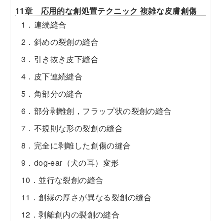
11章 応用的な創処置テクニック 複雑な皮膚創傷
1．連続縫合
2．斜めの裂創の縫合
3．引き抜き皮下縫合
4．皮下連続縫合
5．角部分の縫合
6．部分剥離創，フラップ状の裂創の縫合
7．不規則な形の裂創の縫合
8．完全に剥離した創傷の縫合
9．dog-ear（犬の耳）変形
10．並行な裂創の縫合
11．創縁の厚さが異なる裂創の縫合
12．剥離創内の裂創の縫合