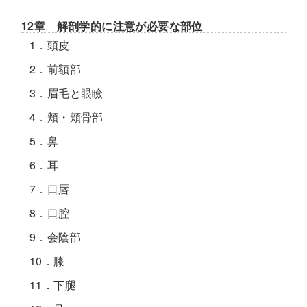
12章 解剖学的に注意が必要な部位
1．頭皮
2．前額部
3．眉毛と眼瞼
4．頬・頬骨部
5．鼻
6．耳
7．口唇
8．口腔
9．会陰部
10．膝
11．下腿