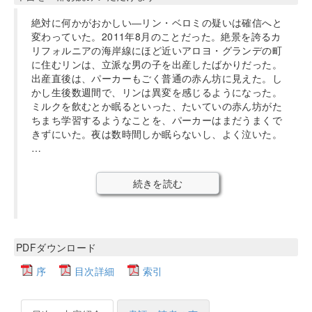
絶対に何かがおかしい―リン・ベロミの疑いは確信へと
変わっていた。2011年8月のことだった。絶景を誇るカ
リフォルニアの海岸線にほど近いアロヨ・グランデの町
に住むリンは、立派な男の子を出産したばかりだった。
出産直後は、パーカーもごく普通の赤ん坊に見えた。し
かし生後数週間で、リンは異変を感じるようになった。
ミルクを飲むとか眠るといった、たいていの赤ん坊がた
ちまち学習するようなことを、パーカーはまだうまくで
きずにいた。夜は数時間しか眠らないし、よく泣いた。
…
続きを読む
PDFダウンロード
序
目次詳細
索引