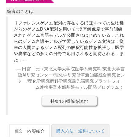
編者のことば
リファレンスゲノム配列の存在するほぼすべての生物種
からのゲノムDNA配列を用いて1塩基解像度で事前訓練
されたゲノム言語モデルが公開されはじめている．これ
らのゲノム言語モデルが学習しているゲノム文法は，従
来の人間によるゲノム配列の解釈可能性を拡張し，医学
や農業などの多くの分野で応用されると期待される．ま
た，…
田宮 元（東北大学大学院医学系研究科/東北大学言
語AI研究センター/理化学研究所革新知能統合研究セン
ター/理化学研究所科学研究最先端研究プラットフォー
ム連携事業本部基盤モデル開発プログラム ）
特集1の概論を読む
目次・内容紹介
購入方法・送料について