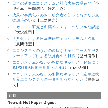
日本の研究エコシステムと社会実装の現在地
【小
池延幸，松岡信也，鈴木 忍】
成果の事業化をめざす研究者が知っておきたい支
援環境のいま
【上野博之】
アカデミア研究と創薬ベンチャーのリアルな課題
【大沢龍司】
「共創」による日本型研究エコシステムの構築
【風間信宏】
エコシステムのなかの多様なキャリアー大学発ス
タートアップによる視覚再生の挑戦
【堅田侑作】
エコシステムのなかの多様なキャリアー起業によ
るiPS細胞技術実用化への挑戦
【山本佑樹】
エコシステムのなかの多様なキャリアー産学連携
創薬エコシステムの一員を担うやりがい
【黒光貞
夫】
連載
News & Hot Paper Digest