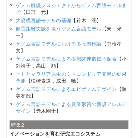
ゲノム解読プロジェクトからゲノム言語モデルま
で
【田宮 元】
大規模言語モデルの基礎
【鈴木 潤】
超長距離文脈を扱うゲノム言語モデル
【東 光
一】
ゲノム言語モデルにおける多段階推論
【中根孝
文】
ゲノム言語モデルによる疾患関連遺伝子探索
【小
針靖子，高山 順】
ヒトとマラリア原虫のミトコンドリア変異の効果
予測
【松崎素道，成田 暁】
ゲノム言語モデルによるエピゲノムデザイン
【渥
美友哉】
ゲノム言語モデルによる農業形質の新規アレルデ
ザイン
【赤木剛士】
特集2
イノベーションを育む研究エコシステム