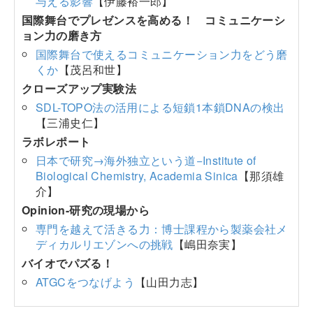
与える影響
【伊藤裕一郎】
国際舞台でプレゼンスを高める！ コミュニケーシ
ョン力の磨き方
国際舞台で使えるコミュニケーション力をどう磨
くか
【茂呂和世】
クローズアップ実験法
SDL-TOPO法の活用による短鎖1本鎖DNAの検出
【三浦史仁】
ラボレポート
日本で研究→海外独立という道−Institute of
Biological Chemistry, Academia Sinica
【那須雄
介】
Opinion-研究の現場から
専門を越えて活きる力：博士課程から製薬会社メ
ディカルリエゾンへの挑戦
【嶋田奈実】
バイオでパズる！
ATGCをつなげよう
【山田力志】