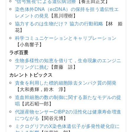
“信号無視”による遺伝病治療
【養王田正文】
染色体外DNA（ecDNA）の保持を担う遺伝性エ
レメントの発見
【黒川理樹】
協力するのは生物だけ？ 協力の行動戦略
【林 姫
花】
科学コミュニケーションとキャリブレーション
【小島響子】
ラボ百景
生物多様性の知恵を借りて，生命現象のエンジニ
アリングに挑む
【齋藤 諒】
カレントトピックス
貪食を利用した標的細胞除去タンパク質の開発
【大和勇輝，鈴木 淳】
造血幹細胞の数の制御に関する新たなモデルの提
唱
【武石昭一郎】
代謝産物センサーCtBP2の活性化は健康寿命増進
につながる
【関谷元博】
ミクログリアのX染色体遺伝子が多発性硬化症に