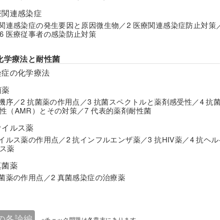
療関連感染症
療関連感染症の発生要因と原因微生物／2 医療関連感染症防止対策／
6 医療従事者の感染防止対策
化学療法と耐性菌
染症の化学療法
菌薬
用機序／2 抗菌薬の作用点／3 抗菌スペクトルと薬剤感受性／4 
性（AMR）とその対策／7 代表的薬剤耐性菌
ウイルス薬
ウイルス薬の作用点／2 抗インフルエンザ薬／3 抗HIV薬／4 抗ヘ
ス薬
真菌薬
真菌薬の作用点／2 真菌感染症の治療薬
の各論編
※チェック問題は各章末にあります