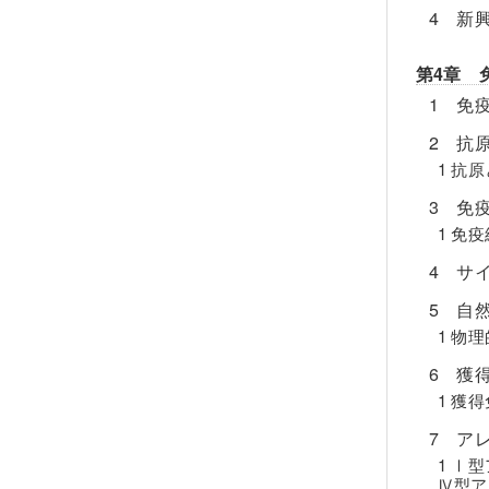
4 新
第4章 
1 免
2 抗
1 抗
3 免
1 免
4 サ
5 自
1 物
6 獲
1 獲
7 ア
1 Ⅰ
Ⅳ型ア