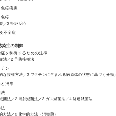
己免疫疾患
植免疫
液型／2 拒絶反応
免疫不全症
感染症の制御
染症を制御するための法律
染症法／2 予防接種法
クチン
表的な接種方法／2 ワクチンに含まれる病原体の状態に基づく分類
菌と消毒
菌法
熱滅菌法／2 照射滅菌法／3 ガス滅菌法／4 濾過滅菌法
毒法
理的方法／2 化学的方法（消毒薬）