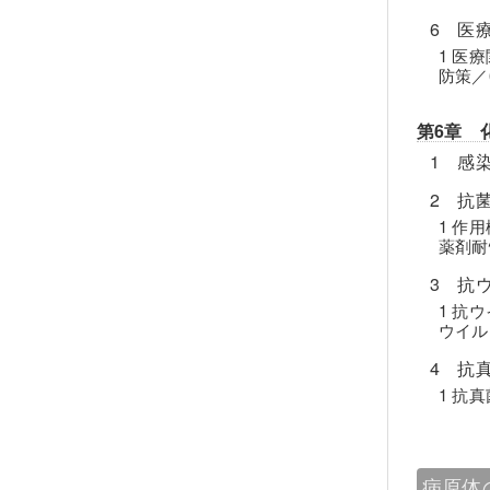
6 医
1 医
防策／
第6章 
1 感
2 抗
1 作
薬剤耐
3 抗
1 抗
ウイル
4 抗
1 抗
病原体