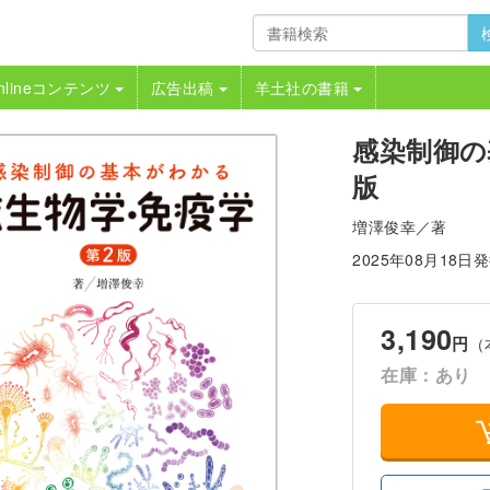
nlineコンテンツ
広告出稿
羊土社の書籍
感染制御の
版
増澤俊幸／著
2025年08月18日
3,190
円
（
在庫：あり