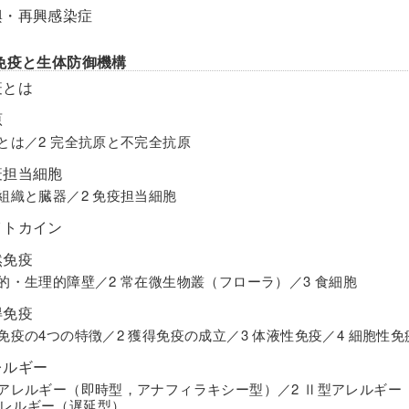
興・再興感染症
免疫と生体防御機構
疫とは
原
原とは／2 完全抗原と不完全抗原
疫担当細胞
疫組織と臓器／2 免疫担当細胞
イトカイン
然免疫
理的・生理的障壁／2 常在微生物叢（フローラ）／3 食細胞
得免疫
得免疫の4つの特徴／2 獲得免疫の成立／3 体液性免疫／4 細胞性免
レルギー
型アレルギー（即時型，アナフィラキシー型）／2 Ⅱ型アレルギー
レルギー（遅延型）