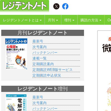
レジデントノートとは
月刊
増刊
購読の方法
O
月刊
レジデントノート
最新号
次号案内
バックナンバー
連載一覧
定期購読案内
定期購読WEB版サービス
定期購読申込状況
レジデントノート
増刊
最新号
次号案内
バックナンバー