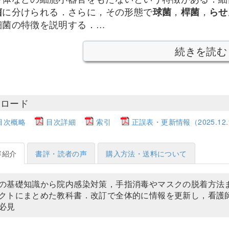
菌
に分けられる．さらに，その形態で
球菌
，
桿菌
，
らせ
細菌の特徴を説明する．…
続きを読む
ンロード
目次概略
目次詳細
索引
正誤表・更新情報（2025.12.
容紹介
書評・読者の声
購入方法・送料について
の基礎知識から院内感染対策，手指消毒やマスクの脱着方法
クトにまとめた教科書．改訂で全体的に情報を更新し，看護
必見