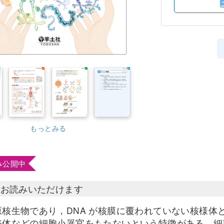
もっとみる
み公開中
部お読みいただけます
原核生物であり，DNA が核膜に覆われていない核様体
ジ体などの細胞小器官をもたないという特徴がある．細