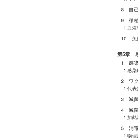
8 自
9 移
1 血
10 
第5章 
1 感
1 感
2 ワ
1 代
3 滅
4 滅
1 加
5 消
1 物