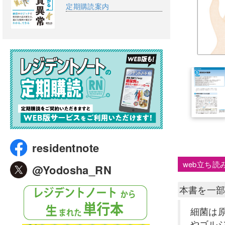
定期購読案内
residentnote
web立ち読
@Yodosha_RN
本書を一
細菌は
やゴル