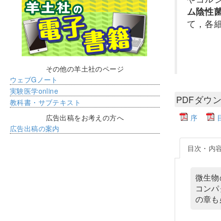
ム陰性
て，各
その他の羊土社のページ
ウェブGノート
実験医学online
PDFダウ
教科書・サブテキスト
広告出稿をお考えの方へ
序
広告出稿の案内
目次・内
微生物
コンパ
の章も