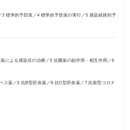
3 標準的予防策／4 標準的予防策の実行／5 感染経路別予
抗菌薬による感染症の治療／5 抗菌薬の副作用・相互作用／6
ルペス薬／5 抗B型肝炎薬／6 抗C型肝炎薬／7 抗新型コロナ