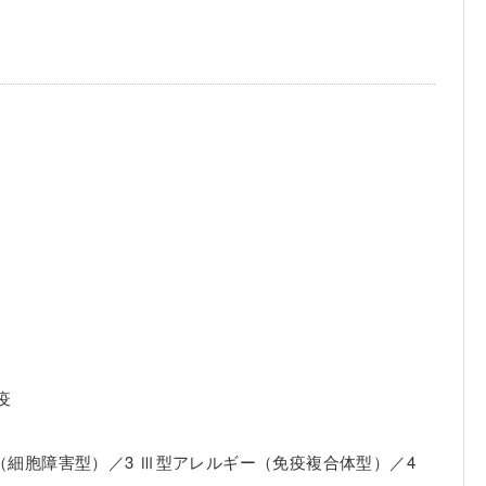
疫
（細胞障害型）／3 Ⅲ型アレルギー（免疫複合体型）／4