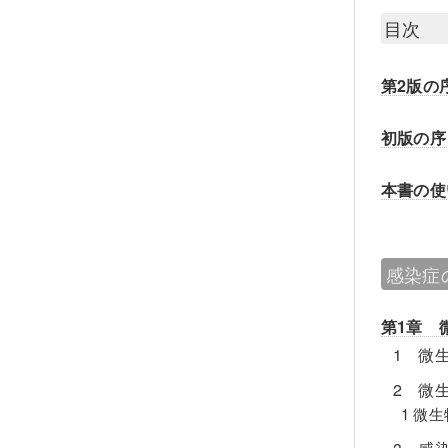
目次
第2版の
初版の序
本書の使
感染症
第1章 
1 微
2 微
1 微