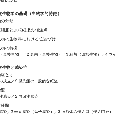
染症の現状
微生物学の基礎（生物学的特徴）
物の分類
核細胞と原核細胞の相違点
生物の生物界における位置づけ
生物の特徴
虫（真核生物）／2 真菌（真核生物）／3 細菌（原核生物）／4 ウ
微生物と感染症
染症とは
染の成立／2 感染症の一般的な経過
染源
因性感染／2 内因性感染
染経路
平感染／2 垂直感染（母子感染）／3 病原体の侵入口（侵入門戸）