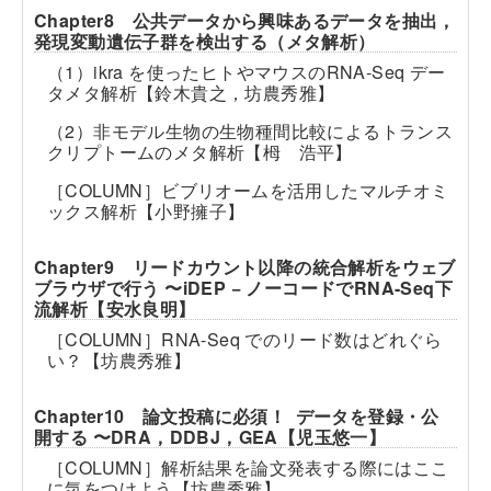
Chapter8 公共データから興味あるデータを抽出，
発現変動遺伝子群を検出する（メタ解析）
（1）ikra を使ったヒトやマウスのRNA-Seq デー
タメタ解析【鈴木貴之，坊農秀雅】
（2）非モデル生物の生物種間比較によるトランス
クリプトームのメタ解析【栂 浩平】
［COLUMN］ビブリオームを活用したマルチオミ
ックス解析【小野擁子】
Chapter9 リードカウント以降の統合解析をウェブ
ブラウザで行う 〜iDEP − ノーコードでRNA-Seq下
流解析【安水良明】
［COLUMN］RNA-Seq でのリード数はどれぐら
い？【坊農秀雅】
Chapter10 論文投稿に必須！ データを登録・公
開する 〜DRA，DDBJ，GEA【児玉悠一】
［COLUMN］解析結果を論文発表する際にはここ
に気をつけよう【坊農秀雅】