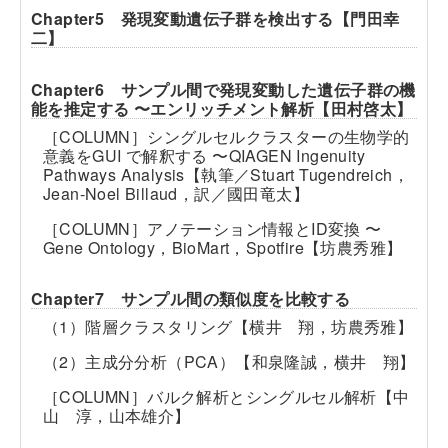
Chapter5 発現変動遺伝子群を検出する【門田幸
二】
Chapter6 サンプル間で発現変動した遺伝子群の機
能を推定する 〜エンリッチメント解析【田村啓太】
［COLUMN］シングルセルクラスターの生物学的
意義をGUI で解釈する 〜QIAGEN Ingenuity
Pathways Analysis【執筆／Stuart Tugendreich，
Jean-Noel Billaud，訳／國田竜太】
［COLUMN］アノテーション情報とID変換 〜
Gene Ontology，BioMart，Spotfire【坊農秀雅】
Chapter7 サンプル間の類似度を比較する
（1）階層クラスタリング【横井 翔，坊農秀雅】
（2）主成分分析（PCA）【和泉隆誠，横井 翔】
［COLUMN］バルク解析とシングルセル解析【中
山 淳，山本雄介】