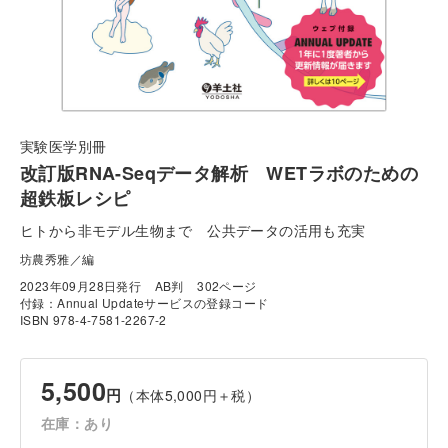
実験医学別冊
改訂版RNA-Seqデータ解析 WETラボのための
超鉄板レシピ
ヒトから非モデル生物まで 公共データの活用も充実
坊農秀雅／編
2023年09月28日発行
AB判
302ページ
付録：Annual Updateサービスの登録コード
ISBN 978-4-7581-2267-2
5,500
円
（本体5,000円＋税）
在庫：あり