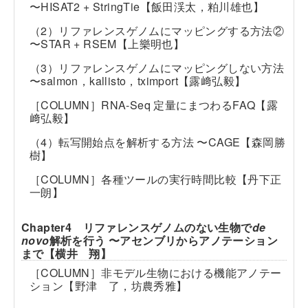
〜HISAT2 + StringTie【飯田渓太，粕川雄也】
（2）リファレンスゲノムにマッピングする方法②
〜STAR + RSEM【上樂明也】
（3）リファレンスゲノムにマッピングしない方法
〜salmon，kallisto，tximport【露﨑弘毅】
［COLUMN］RNA-Seq 定量にまつわるFAQ【露
﨑弘毅】
（4）転写開始点を解析する方法 〜CAGE【森岡勝
樹】
［COLUMN］各種ツールの実行時間比較【丹下正
一朗】
Chapter4 リファレンスゲノムのない生物で
de
novo
解析を行う 〜アセンブリからアノテーション
まで【横井 翔】
［COLUMN］非モデル生物における機能アノテー
ション【野津 了，坊農秀雅】