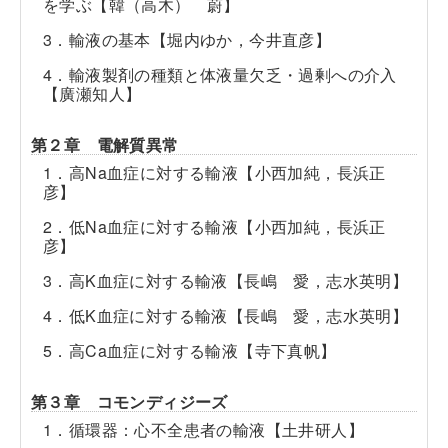
を学ぶ【韓（高木） 蔚】
3．輸液の基本【堀内ゆか，今井直彦】
4．輸液製剤の種類と体液量欠乏・過剰への介入
【廣瀬知人】
第２章 電解質異常
1．高Na血症に対する輸液【小西加純，長浜正
彦】
2．低Na血症に対する輸液【小西加純，長浜正
彦】
3．高K血症に対する輸液【長嶋 愛，志水英明】
4．低K血症に対する輸液【長嶋 愛，志水英明】
5．高Ca血症に対する輸液【寺下真帆】
第３章 コモンディジーズ
1．循環器：心不全患者の輸液【土井研人】