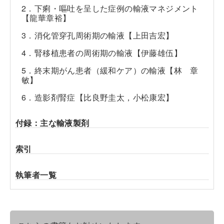
2．下痢・嘔吐を呈した症例の輸液マネジメント
【龍華章裕】
3．消化管穿孔周術期の輸液【上田吉宏】
4．腎移植患者の周術期の輸液【伊藤雄伍】
5．終末期がん患者（緩和ケア）の輸液【林 章
敏】
6．造影剤腎症【比良野圭太，小松康宏】
付録：主な輸液製剤
索引
執筆者一覧