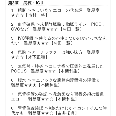
第3章 病棟・ICU
1 膀胱 〜ちょいあてエコーの代名詞 難易度
★☆☆【市村 将】
2 血管確保 〜末梢静脈路，動脈ライン，PICC，
CVCなど 難易度★☆☆【村田 慧】
3 IVC評価 〜使えるのか使えないのかどっちなん
だい 難易度★★☆【村田 慧】
4 気胸 〜アーチファクトは強い味方 難易度
★☆☆【木下正和】
5 無気肺・肺炎 〜コロナ禍で圧倒的に発展した
POCUS 難易度★☆☆【本間利生】
6 腹水 〜マニアックな腹腔内貯留液の評価法
難易度★★★【本間利生】
7 気管挿管の確認 〜救急医なら習得必須の気道
エコー 難易度★☆☆【本間利生】
8 胃管位置確認 〜X線だけじゃイカン！そんな時
代かも 難易度★★☆【吉井拓眞】