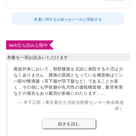
本書に関するお知らせメールに登録する
web立ち読み公開中
本書を一部お読みいただけます
救急外来において，頸部腫脹を主訴に来院する小児は少
なくありません．腫脹の原因となっている構造物はリン
パ節や唾液腺（耳下腺や顎下腺など）であることが多
く，その他にも甲状腺や先天性の遺残構造物，脈管奇形
などの場合もあり鑑別が多岐にわたります．…
木下正和（東京都立小児総合医療センター救命救急
科）
続きを読む