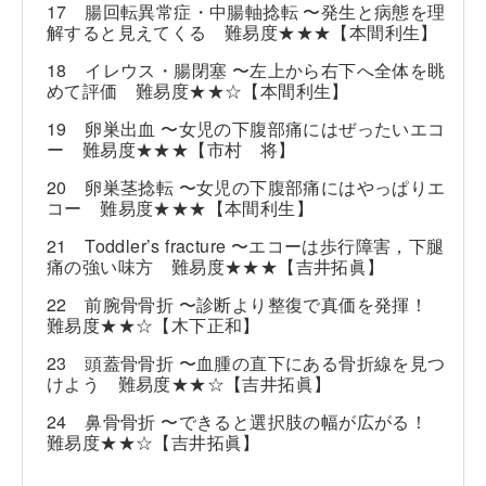
17 腸回転異常症・中腸軸捻転 〜発生と病態を理
解すると見えてくる 難易度★★★【本間利生】
18 イレウス・腸閉塞 〜左上から右下へ全体を眺
めて評価 難易度★★☆【本間利生】
19 卵巣出血 〜女児の下腹部痛にはぜったいエコ
ー 難易度★★★【市村 将】
20 卵巣茎捻転 〜女児の下腹部痛にはやっぱりエ
コー 難易度★★★【本間利生】
21 Toddler’s fracture 〜エコーは歩行障害，下腿
痛の強い味方 難易度★★★【吉井拓眞】
22 前腕骨骨折 〜診断より整復で真価を発揮！
難易度★★☆【木下正和】
23 頭蓋骨骨折 〜血腫の直下にある骨折線を見つ
けよう 難易度★★☆【吉井拓眞】
24 鼻骨骨折 〜できると選択肢の幅が広がる！
難易度★★☆【吉井拓眞】