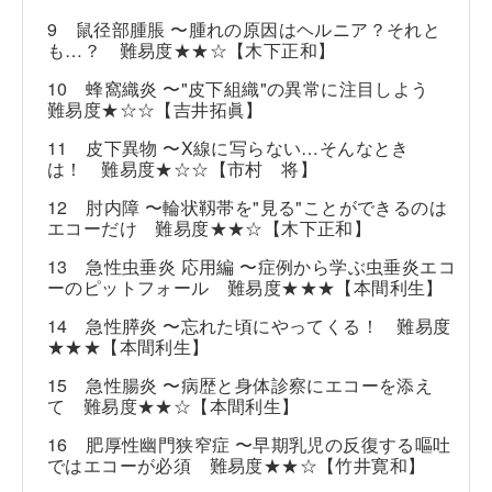
9 鼠径部腫脹 〜腫れの原因はヘルニア？それと
も…？ 難易度★★☆【木下正和】
10 蜂窩織炎 〜"皮下組織"の異常に注目しよう
難易度★☆☆【吉井拓眞】
11 皮下異物 〜X線に写らない…そんなとき
は！ 難易度★☆☆【市村 将】
12 肘内障 〜輪状靱帯を"見る"ことができるのは
エコーだけ 難易度★★☆【木下正和】
13 急性虫垂炎 応用編 〜症例から学ぶ虫垂炎エコ
ーのピットフォール 難易度★★★【本間利生】
14 急性膵炎 〜忘れた頃にやってくる！ 難易度
★★★【本間利生】
15 急性腸炎 〜病歴と身体診察にエコーを添え
て 難易度★★☆【本間利生】
16 肥厚性幽門狭窄症 〜早期乳児の反復する嘔吐
ではエコーが必須 難易度★★☆【竹井寛和】