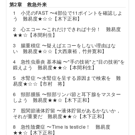
第2章 救急外来
1 小児のFAST 〜4部位で11ポイントを確認しよ
う 難易度★☆☆【木下正和】
2 心エコー 〜これだけできれば十分！ 難易度
★★☆【本間利生】
3 腸重積症 〜疑えばエコーをしない理由はな
い 難易度★☆☆【大西康裕，竹井寛和】
4 急性虫垂炎 基本編 〜"手の技術"と"目の技術"を
鍛えよう 難易度★★☆【本間利生】
5 水腎症 〜水腎症を呈する原因まで検索を 難
易度★☆☆【市村 将】
6 頸部腫脹 〜頸部リンパ節と耳下腺をマスター
しよう 難易度★★☆【木下正和】
7 股関節液体貯留 〜液体貯留があるかないか，
それが重要だ 難易度★★☆【木下正和】
8 急性陰嚢症 〜Time is testicle！ 難易度
★★☆【木下正和】