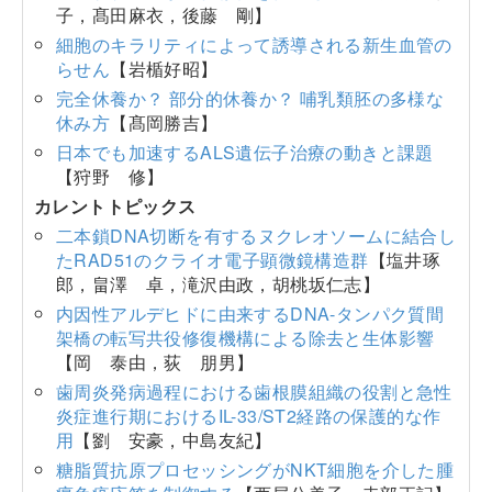
子，髙田麻衣，後藤 剛】
細胞のキラリティによって誘導される新生血管の
らせん
【岩楯好昭】
完全休養か？ 部分的休養か？ 哺乳類胚の多様な
休み方
【髙岡勝吉】
日本でも加速するALS遺伝子治療の動きと課題
【狩野 修】
カレントトピックス
二本鎖DNA切断を有するヌクレオソームに結合し
たRAD51のクライオ電子顕微鏡構造群
【塩井琢
郎，畠澤 卓，滝沢由政，胡桃坂仁志】
内因性アルデヒドに由来するDNA-タンパク質間
架橋の転写共役修復機構による除去と生体影響
【岡 泰由，荻 朋男】
歯周炎発病過程における歯根膜組織の役割と急性
炎症進行期におけるIL-33/ST2経路の保護的な作
用
【劉 安豪，中島友紀】
糖脂質抗原プロセッシングがNKT細胞を介した腫