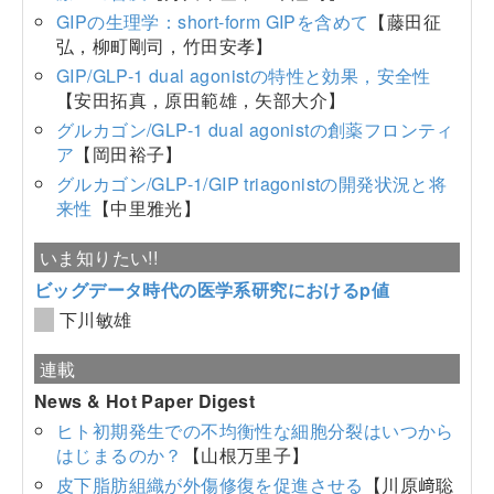
GIPの生理学：short-form GIPを含めて
【藤田征
弘，柳町剛司，竹田安孝】
GIP/GLP-1 dual agonistの特性と効果，安全性
【安田拓真，原田範雄，矢部大介】
グルカゴン/GLP-1 dual agonistの創薬フロンティ
ア
【岡田裕子】
グルカゴン/GLP-1/GIP triagonistの開発状況と将
来性
【中里雅光】
いま知りたい!!
ビッグデータ時代の医学系研究におけるp値
下川敏雄
連載
News & Hot Paper Digest
ヒト初期発生での不均衡性な細胞分裂はいつから
はじまるのか？
【山根万里子】
皮下脂肪組織が外傷修復を促進させる
【川原﨑聡