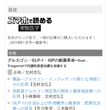
目次
目次のリンク先で，一部の記事がご購入いただけます！
（2018年1月号〜最新号）
特集
グルカゴン・GLP-1・GIPの創薬革命
〜Dual，
Triagonistで代謝性疾患治療を加速する
企画／北村忠弘
概論―グルカゴン・インクレチンの新たな側面と
その応用
【北村忠弘】
高精度グルカゴン測定系の開発と糖尿病診断への
応用
【小林雅樹，北村忠弘】
GLP-1の分泌および作用機序と糖尿病，肥満症治
療への普及
【芳川隼登，三木隆司】