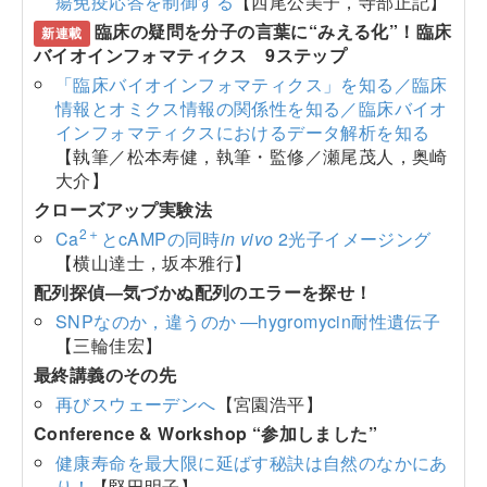
瘍免疫応答を制御する
【西尾公美子，寺部正記】
臨床の疑問を分子の言葉に“みえる化”！臨床
新連載
バイオインフォマティクス 9ステップ
「臨床バイオインフォマティクス」を知る／臨床
情報とオミクス情報の関係性を知る／臨床バイオ
インフォマティクスにおけるデータ解析を知る
【執筆／松本寿健，執筆・監修／瀬尾茂人，奥崎
大介】
クローズアップ実験法
2＋
Ca
とcAMPの同時
in vivo
2光子イメージング
【横山達士，坂本雅行】
配列探偵―気づかぬ配列のエラーを探せ！
SNPなのか，違うのか ―hygromycin耐性遺伝子
【三輪佳宏】
最終講義のその先
再びスウェーデンへ
【宮園浩平】
Conference & Workshop “参加しました”
健康寿命を最大限に延ばす秘訣は自然のなかにあ
り！
【堅田明子】