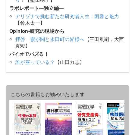
ラボレポート―独立編―
アリゾナで挑む新たな研究者人生：困難と魅力
【鈴木太一】
Opinion-研究の現場から
拝啓 霞が関と永田町の皆様へ
【三田剛嗣，大西
真駿】
バイオでパズる！
誰が座っている？
【山田力志】
こちらの書籍もお勧めいたします