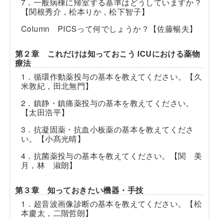
7．一般病棟に帰室する基準はどうしていますか？
【関根秀介，松本りか，松下智子】
Column PICSって何でしょうか？【佐藤暢夫】
第２章 これだけは知っておこう ICUにおける薬物
療法
1．循環作動薬投与の基本を教えてください。【久
米敦紀，田北無門】
2．鎮静・鎮痛薬投与の基本を教えてください。
【太田浩平】
3．抗凝固薬・抗血小板薬の基本を教えてくださ
い。【小髙光晴】
4．抗菌薬投与の基本を教えてください。【関 美
月，林 淑朗】
第３章 知っておきたい機器・手技
1．超音波画像診断の基本を教えてください。【松
本慶太，二階哲朗】