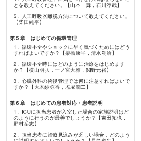
とを教えてください。【山本 舞，石川淳哉】
5．人工呼吸器離脱方法について教えてください。
【柴田純平】
第５章 はじめての循環管理
1．循環不全やショックに早く気づくためにはどう
すればよいですか？【柴橋康平，清水剛治】
2．循環不全時にはどのように治療をはじめます
か？【横山明弘，一ノ宮大雅，関野元裕】
3．心臓外科の術後管理では何に注意すればよいで
すか？【大木紗弥香，塩塚潤二】
第６章 はじめての患者対応・患者説明
1．ICUに担当患者が入室した場合の家族説明はど
のように行うのが最善でしょうか？【吉田拓也，
野村岳志】
2．担当患者に治療見込みが乏しい場合，どのよう
に説明すればよいでしょうか？【長島道生】