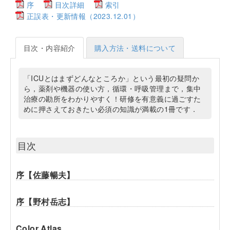
序
目次詳細
索引
正誤表・更新情報（2023.12.01）
目次・内容紹介
購入方法・送料について
「ICUとはまずどんなところか」という最初の疑問か
ら，薬剤や機器の使い方，循環・呼吸管理まで，集中
治療の勘所をわかりやすく！研修を有意義に過ごすた
めに押さえておきたい必須の知識が満載の1冊です．
目次
序【佐藤暢夫】
序【野村岳志】
Color Atlas