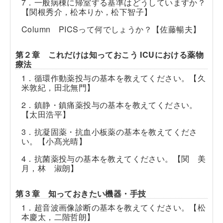
7．一般病棟に帰室する基準はどうしていますか？
【関根秀介，松本りか，松下智子】
Column PICSって何でしょうか？【佐藤暢夫】
第２章 これだけは知っておこう ICUにおける薬物
療法
1．循環作動薬投与の基本を教えてください。【久
米敦紀，田北無門】
2．鎮静・鎮痛薬投与の基本を教えてください。
【太田浩平】
3．抗凝固薬・抗血小板薬の基本を教えてくださ
い。【小髙光晴】
4．抗菌薬投与の基本を教えてください。【関 美
月，林 淑朗】
第３章 知っておきたい機器・手技
1．超音波画像診断の基本を教えてください。【松
本慶太，二階哲朗】