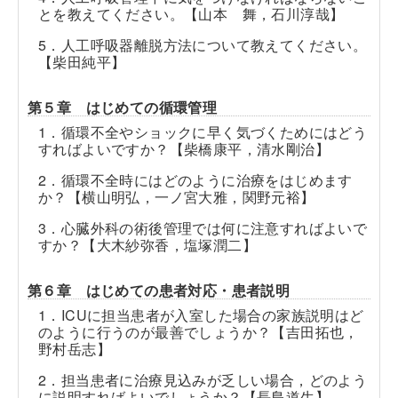
とを教えてください。【山本 舞，石川淳哉】
5．人工呼吸器離脱方法について教えてください。
【柴田純平】
第５章 はじめての循環管理
1．循環不全やショックに早く気づくためにはどう
すればよいですか？【柴橋康平，清水剛治】
2．循環不全時にはどのように治療をはじめます
か？【横山明弘，一ノ宮大雅，関野元裕】
3．心臓外科の術後管理では何に注意すればよいで
すか？【大木紗弥香，塩塚潤二】
第６章 はじめての患者対応・患者説明
1．ICUに担当患者が入室した場合の家族説明はど
のように行うのが最善でしょうか？【吉田拓也，
野村岳志】
2．担当患者に治療見込みが乏しい場合，どのよう
に説明すればよいでしょうか？【長島道生】