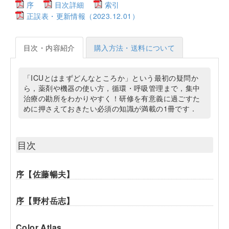
序
目次詳細
索引
正誤表・更新情報（2023.12.01）
目次・内容紹介
購入方法・送料について
「ICUとはまずどんなところか」という最初の疑問か
ら，薬剤や機器の使い方，循環・呼吸管理まで，集中
治療の勘所をわかりやすく！研修を有意義に過ごすた
めに押さえておきたい必須の知識が満載の1冊です．
目次
序【佐藤暢夫】
序【野村岳志】
Color Atlas