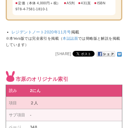
■
定価（本体 4,000円＋税）
■
A5判
■
431頁
■
ISBN
978-4-7581-1810-1
レジデントノート2020年11月号
掲載
※本Web版では完全索引を掲載（
本誌誌面
では簡略版と解説を掲載
しています）
[SHARE]
市原のオリジナル索引
2にん
２人
348