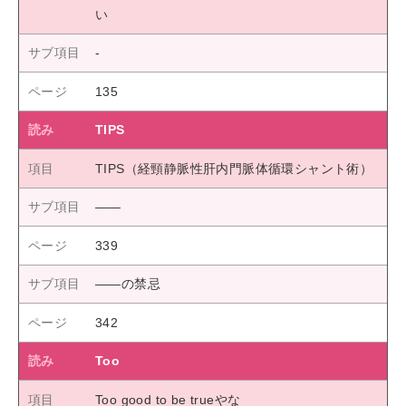
い
135
TIPS
TIPS（経頸静脈性肝内門脈体循環シャント術）
――
339
――の禁忌
342
Too
Too good to be trueやな