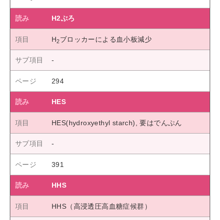
H2ぶろ
H
ブロッカーによる血小板減少
2
294
HES
HES(hydroxyethyl starch), 要はでんぷん
391
HHS
HHS（高浸透圧高血糖症候群）