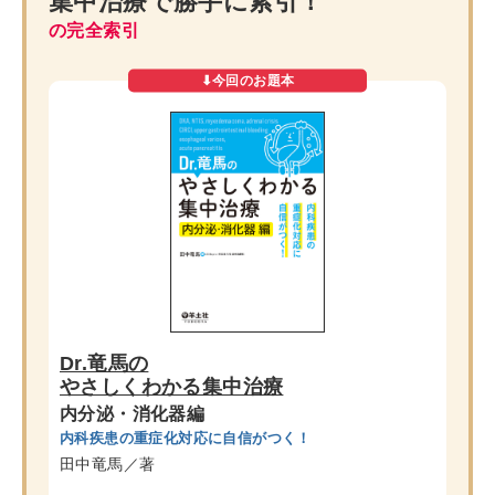
集中治療で
勝手に索引！
の完全索引
Dr.竜馬の
やさしくわかる集中治療
内分泌・消化器編
内科疾患の重症化対応に自信がつく！
田中竜馬／著