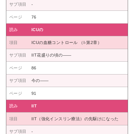
76
ICUの
ICUの血糖コントロール （I-第2章）
IIT花盛りの頃の――
86
今の――
91
IIT
IIT（強化インスリン療法）の先駆けになった