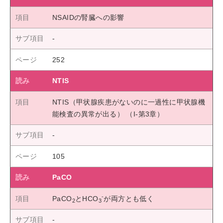
NSAIDの腎臓への影響
252
NTIS
NTIS（甲状腺疾患がないのに一過性に甲状腺機
能検査の異常が出る） （I-第3章）
105
PaCO
-
PaCO
とHCO
が両方とも低く
2
3