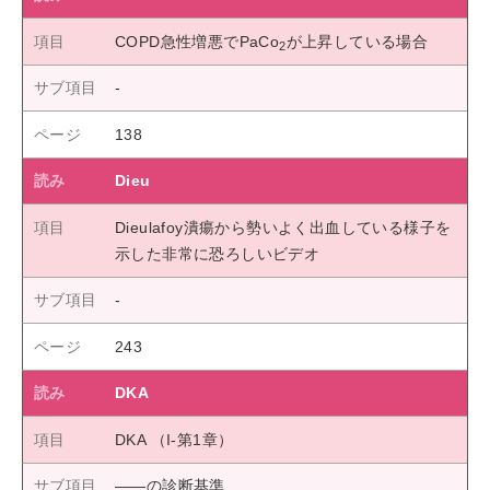
COPD急性増悪でPaCo
が上昇している場合
2
138
Dieu
Dieulafoy潰瘍から勢いよく出血している様子を
示した非常に恐ろしいビデオ
243
DKA
DKA （I-第1章）
――の診断基準