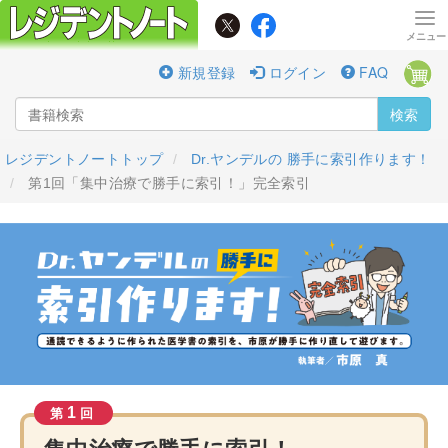
新規登録
ログイン
FAQ
検索
レジデントノートトップ
Dr.ヤンデルの 勝手に索引作ります！
第1回「集中治療で勝手に索引！」完全索引
1
第
回