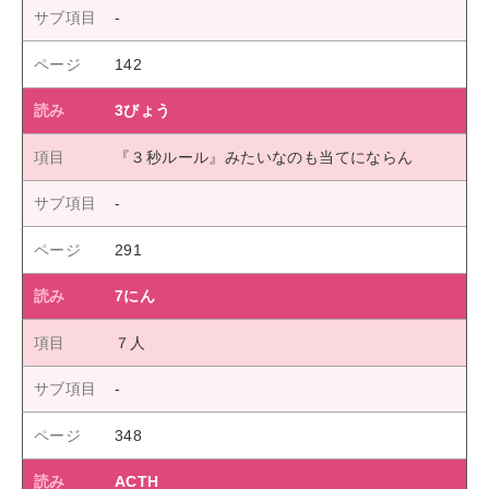
142
3びょう
『３秒ルール』みたいなのも当てにならん
291
7にん
７人
348
ACTH