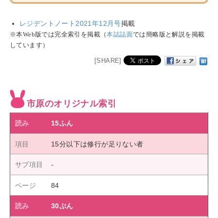
レジデントノート2021年12月号
掲載
※本Web版では完全索引を掲載（
本誌誌面
では簡略版と解説を掲載
しています）
[SHARE]
市原のオリジナル索引
15ふん
15分以下は修行が足りない者
84
30ぷん