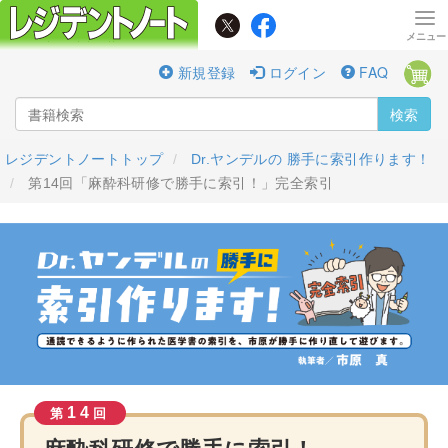
新規登録
ログイン
FAQ
検索
レジデントノートトップ
Dr.ヤンデルの 勝手に索引作ります！
第14回「麻酔科研修で勝手に索引！」完全索引
14
第
回