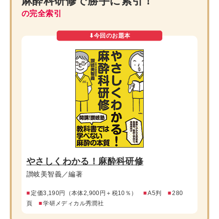
麻酔科研修で
勝手に索引！
の完全索引
やさしくわかる！麻酔科研修
讃岐美智義／編著
■
定価3,190円（本体2,900円＋税10％）
■
A5判
■
280
頁
■
学研メディカル秀潤社