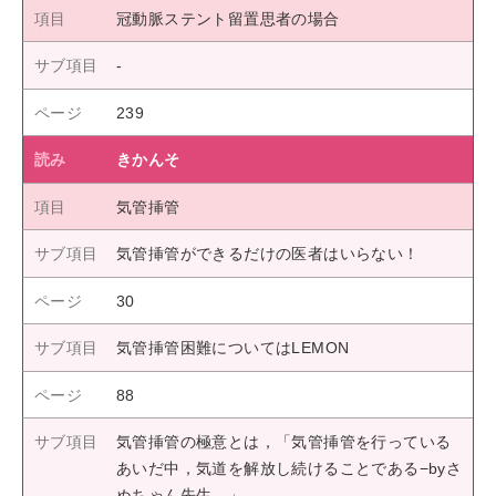
冠動脈ステント留置思者の場合
239
きかんそ
気管挿管
気管挿管ができるだけの医者はいらない！
30
気管挿管困難についてはLEMON
88
気管挿管の極意とは，「気管挿管を行っている
あいだ中，気道を解放し続けることである−byさ
ぬちゃん先生．」