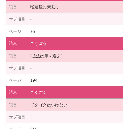
喉頭鏡の素振り
95
こうぼう
“弘法は筆を選ぶ”
194
ごくごく
ゴクゴクはいけない