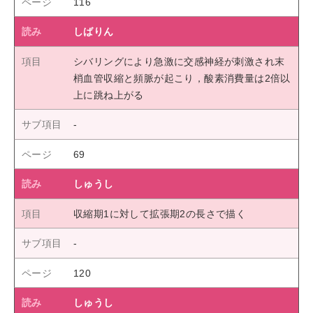
116
しばりん
シバリングにより急激に交感神経が刺激され末
梢血管収縮と頻脈が起こり，酸素消費量は2倍以
上に跳ね上がる
69
しゅうし
収縮期1に対して拡張期2の長さで描く
120
しゅうし