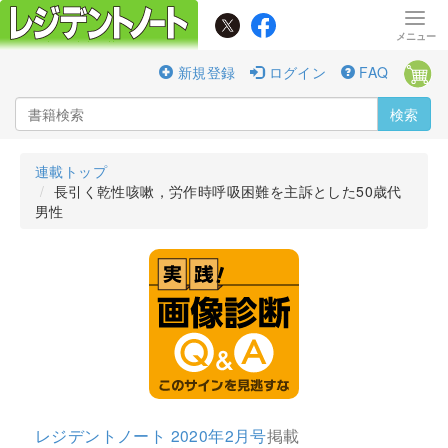
新規登録
ログイン
FAQ
検索
連載トップ
長引く乾性咳嗽，労作時呼吸困難を主訴とした50歳代
男性
レジデントノート 2020年2月号
掲載