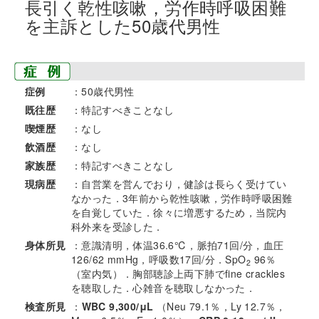
長引く乾性咳嗽，労作時呼吸困難
を主訴とした50歳代男性
症例
：50歳代男性
既往歴
：特記すべきことなし
喫煙歴
：なし
飲酒歴
：なし
家族歴
：特記すべきことなし
現病歴
：自営業を営んでおり，健診は長らく受けてい
なかった．3年前から乾性咳嗽，労作時呼吸困難
を自覚していた．徐々に増悪するため，当院内
科外来を受診した．
身体所見
：意識清明，体温36.6℃，脈拍71回/分，血圧
126/62 mmHg，呼吸数17回/分．SpO
96％
2
（室内気）．胸部聴診上両下肺でfine crackles
を聴取した．心雑音を聴取しなかった．
検査所見
：
WBC 9,300/μL
（Neu 79.1％，Ly 12.7％，