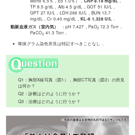
Mono 6.5％，Eo 1.0％），
CRP 8.18 mg/dL
，
TP 8.5 g/dL，Alb 4.5 g/dL，GOT 51 IU/L，
GPT 27 IU/L，LDH 266 IU/L，BUN 13.7
mg/dL，Cr 0.40 mg/dL，
KL-6 1,328 U/L
．
動脈血液ガス（室内気）
：pH 7.427，PaO
72.3 Torr，
2
PaCO
41.3 Torr．
2
喀痰グラム染色所見は特記すべきことなし．
Q1：胸部X線写真（図1），胸部CT写真（図2）の所見
は何か？
Q2：診断はどのように行うか？
Q3：治療はどのように行うか？