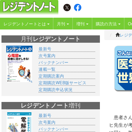
レジデントノートとは
月刊
増刊
購読の方法
O
レジ
月刊
レジデントノート
最新号
次号案内
バックナンバー
連載一覧
定期購読案内
定期購読WEB版サービス
定期購読申込状況
レジデントノート
増刊
最新号
患者さ
次号案内
ヒ先生が
バックナンバー