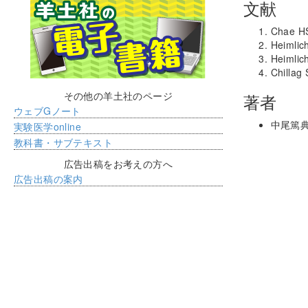
文献
Chae H
Heimlic
Heimli
Chilla
その他の羊土社のページ
著者
ウェブGノート
中尾篤
実験医学online
教科書・サブテキスト
広告出稿をお考えの方へ
広告出稿の案内