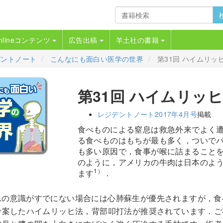
nlineコンテンツ
広告出稿
羊土社の書籍
デントノート
こんなにも面白い医学の世界
第31回 ハイムリッ
第31回 ハイムリッ
レジデントノート2017年4月号
掲載
食べものによる窒息は救急外来でよく
る食べものはもちが最も多く，ついで
も多い原因で，食事が喉に詰まることを総称し
のように，アメリカの牛肉は日本のよ
1）
ます
．
んの意識がすでにない場合には心肺蘇生が優先されますが，食
考案したハイムリッヒ法，背部叩打法が推奨されています．ご