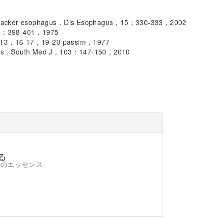
utcracker esophagus．Dis Esophagus，15：330-333，2002
234：398-401，1975
1-13，16-17，19-20 passim，1977
tions．South Med J，103：147-150，2010
7
る
療のエッセンス