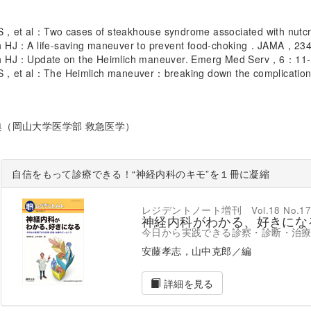
S，et al：Two cases of steakhouse syndrome associated with n
h HJ：A life-saving maneuver to prevent food-choking．JAMA，
ch HJ：Update on the Heimlich maneuver. Emerg Med Serv，6：1
g S，et al：The Heimlich maneuver：breaking down the complica
典（岡山大学医学部 救急医学）
自信をもって診療できる！“神経内科のキモ”を１冊に凝縮
レジデントノート増刊 Vol.18 No.1
神経内科がわかる、好きにな
今日から実践できる診察・診断・治
安藤孝志，山中克郎／編
詳細を見る