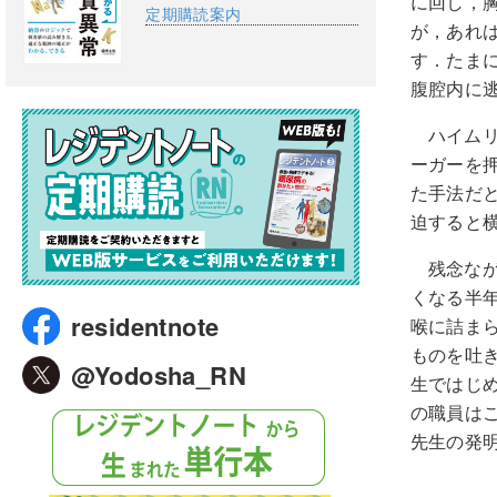
に回し，
定期購読案内
が，あれ
す．たま
腹腔内に
ハイム
ーガーを
た手法だ
迫すると
残念なが
くなる半
residentnote
喉に詰ま
ものを吐
@Yodosha_RN
生ではじ
の職員は
先生の発