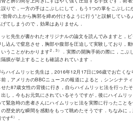
胸骨と臍の間を上向きにすばやく強く圧迫する手技です．術者
は誤りで，一方の手はこぶしにして，もう1つの掌をこぶしに
に“肋骨の上から胸郭を締め付けるように行う”と誤解してい
逃げてしまうので，効果はありません．
リッヒ先生が書かれたオリジナルの論文を読んでみますと，ビ
押し込んで窒息させ，胸部や腹部を圧迫して実験しており，動
2，3）
ということがわかります
．実際の開胸手術の際に，こぶ
横隔膜が挙上することも確認されています．
らハイムリッヒ先生は，2016年12月17日に96歳でお亡く
年前，アメリカのBBCニュースの報道によると，シンシナテ
らせた87歳女性の背後に行き，自らハイムリッヒ法を行った
き出し，今もお元気にされているそうですが，後にハイムリッ
めて緊急時の患者さんにハイムリッヒ法を実際に行ったことを
この歴史的な瞬間を感動をもって眺めたそうです．ちなみに，
4）
明です
．