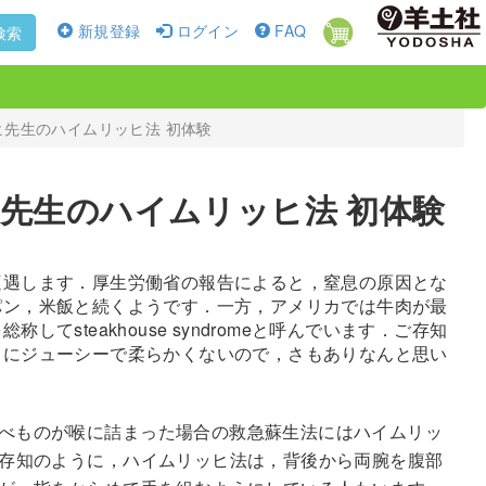
新規登録
ログイン
FAQ
検索
ヒ先生のハイムリッヒ法 初体験
ヒ先生のハイムリッヒ法 初体験
遭遇します．厚生労働省の報告によると，窒息の原因とな
パン，米飯と続くようです．一方，アメリカでは牛肉が最
てsteakhouse syndromeと呼んでいます．ご存知
うにジューシーで柔らかくないので，さもありなんと思い
べものが喉に詰まった場合の救急蘇生法にはハイムリッ
存知のように，ハイムリッヒ法は，背後から両腕を腹部