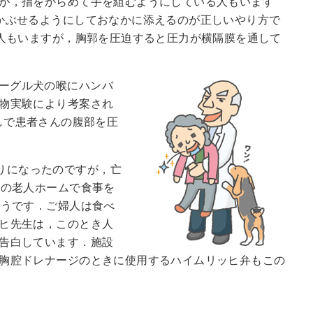
が，指をからめて手を組むようにしている人もいます
かぶせるようにしておなかに添えるのが正しいやり方で
る人もいますが，胸郭を圧迫すると圧力が横隔膜を通して
ーグル犬の喉にハンバ
物実験により考案され
しで患者さんの腹部を圧
なりになったのですが，亡
ィの老人ホームで食事を
そうです．ご婦人は食べ
ヒ先生は，このとき人
告白しています．施設
胸腔ドレナージのときに使用するハイムリッヒ弁もこの