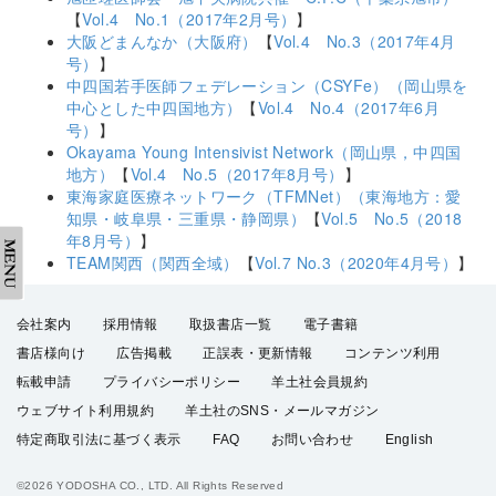
【
Vol.4 No.1（2017年2月号）
】
大阪どまんなか（大阪府）
【
Vol.4 No.3（2017年4月
号）
】
中四国若手医師フェデレーション（CSYFe）（岡山県を
中心とした中四国地方）
【
Vol.4 No.4（2017年6月
号）
】
Okayama Young Intensivist Network（岡山県，中四国
地方）
【
Vol.4 No.5（2017年8月号）
】
東海家庭医療ネットワーク（TFMNet）（東海地方：愛
知県・岐阜県・三重県・静岡県）
【
Vol.5 No.5（2018
年8月号）
】
TEAM関西（関西全域）
【
Vol.7 No.3（2020年4月号）
】
会社案内
採用情報
取扱書店一覧
電子書籍
書店様向け
広告掲載
正誤表・更新情報
コンテンツ利用
転載申請
プライバシーポリシー
羊土社会員規約
ウェブサイト利用規約
羊土社のSNS・メールマガジン
特定商取引法に基づく表示
FAQ
お問い合わせ
English
©2026 YODOSHA CO., LTD. All Rights Reserved