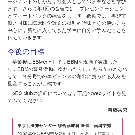
ージメントのしかた，社会人としての素養などを学び
ます．さらに年1回の合宿では，プレゼンテーション
とフィードバックの練習をします．後期では，再び前
期と同様に臨床医学論文の批判的吟味とその使い方を
中心に，新たに入ってきた学生に自分の学んだことを
伝えていきます．
今後の目標
卒業後にEBMerとして，EBMを現場で実践した
り，EBMの普及活動に携わったりしてもらうのとあわ
せて，各分野でのエビデンスの創出に携われる人材を
量産することが目標です．
pES clubの詳細については，下記のwebサイトを見
てみてください．
南郷栄秀
東京北医療センター 総合診療科 医長 南郷栄秀
2002年からEBM普及活動をはじめる．同時期より