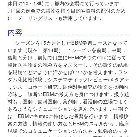
休日の10～18時に，都内の会場にて行っています．
月1回の例会での議論を補う目的や資料の配付のため
に，メーリングリストも活用しています．
内容
1シーズンを15カ月としたEBM学習コースとなって
います（現在，第14期）．1シーズンを前期，中期，
後期と分け，前期では主にEBMの5つのstepに従って
臨床医学論文の読み方をマスターし，その論文の結果
を現場でどのように活かせばいいかを考えます．ラン
ダム化比較試験，システマティックレビュー/メタアナ
リシス，コホート研究，症例対照研究の論文を批判的
吟味し，診断のEBMの考え方も身につけます．扱う題
材も，医師，歯科医師，薬剤師，看護師の立場でよく
あるようなシチュエーションを選んでいます．中期で
は，EBMの各stepに特化した演習を行います．情報検
索の方法，情報の使い方などEBMのスキルから，臨床
現場でのコミュニケーションの方法や，勉強会のマネ