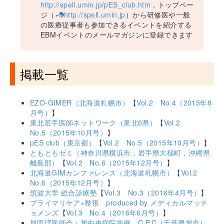
http://spell.umin.jp/pES_club.htm
，トップペー
ジ（
http://spell.umin.jp
）から研修医や一般
の医療従事者も参加できるイベントを紹介する
EBMイベントのメールマガジンに登録できます
掲載一覧
EZO-GIMER（北海道札幌市）
【
Vol.2 No.4（2015年8
月号）
】
東北若手医師ネットワーク（東北6県）
【
Vol.2
No.5（2015年10月号）
】
pES club（東京都）
【
Vol.2 No.5（2015年10月号）
】
ともともゼミ（神奈川県横浜市，岩手県大槌町，沖縄県
離島部）
【
Vol.2 No.6（2015年12月号）
】
北海道GIMカンファレンス（北海道札幌市）
【
Vol.2
No.6（2015年12月号）
】
筑波大学 総合診療塾
【
Vol.3 No.3（2016年4月号）
】
プライマリケア×整形 produced by メディカルマッチ
ョメンズ
【
Vol.3 No.4（2016年6月号）
】
旭匝瑳医師会・旭中央病院共催 C.P.C（千葉県旭市）