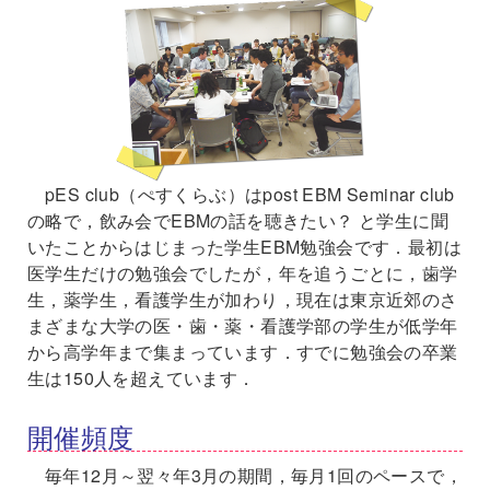
pES club（ぺすくらぶ）はpost EBM Seminar club
の略で，飲み会でEBMの話を聴きたい？ と学生に聞
いたことからはじまった学生EBM勉強会です．最初は
医学生だけの勉強会でしたが，年を追うごとに，歯学
生，薬学生，看護学生が加わり，現在は東京近郊のさ
まざまな大学の医・歯・薬・看護学部の学生が低学年
から高学年まで集まっています．すでに勉強会の卒業
生は150人を超えています．
開催頻度
毎年12月～翌々年3月の期間，毎月1回のペースで，