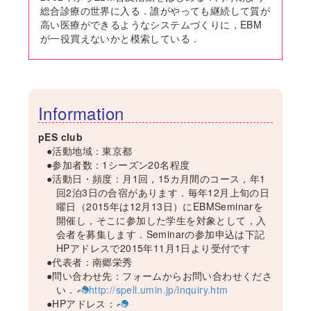
総合診療の世界に入る．誰がやっても継続して質が
高い医療ができるようなシステムづくりに，EBM
が一役買えないかと模索している．
Information
pES club
●活動地域：東京都
●参加者数：1シーズン20名程度
●活動日・頻度：月1回，15カ月間のコース，年1
回2泊3日の合宿があります．毎年12月上旬の日
曜日（2015年は12月13日）にEBMSeminarを
開催し，そこに参加した学生を対象として，入
会者を募集します．Seminarの参加申込は下記
HPアドレスで2015年11月1日より受付です
●代表者：南郷栄秀
●問い合わせ先：フォームからお問い合わせくださ
い．
http://spell.umin.jp/inquiry.htm
●HPアドレス：