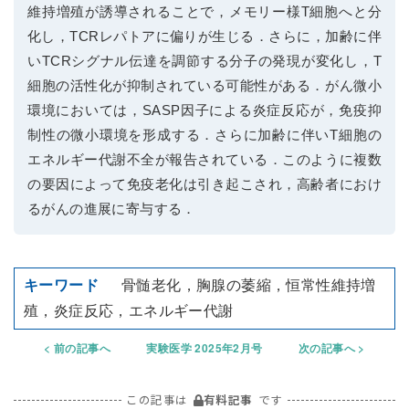
維持増殖が誘導されることで，メモリー様T細胞へと分
化し，TCRレパトアに偏りが生じる．さらに，加齢に伴
いTCRシグナル伝達を調節する分子の発現が変化し，T
細胞の活性化が抑制されている可能性がある．がん微小
環境においては，SASP因子による炎症反応が，免疫抑
制性の微小環境を形成する．さらに加齢に伴いT細胞の
エネルギー代謝不全が報告されている．このように複数
の要因によって免疫老化は引き起こされ，高齢者におけ
るがんの進展に寄与する．
骨髄老化，胸腺の萎縮，恒常性維持増
殖，炎症反応，エネルギー代謝
前の記事へ
実験医学 2025年2月号
次の記事へ
この記事は
有料記事
です