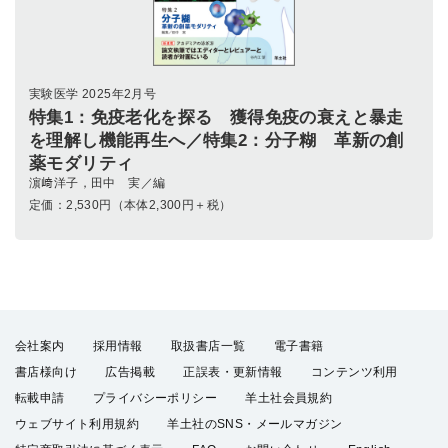
実験医学 2025年2月号
特集1：免疫老化を探る 獲得免疫の衰えと暴走
を理解し機能再生へ／特集2：分子糊 革新の創
薬モダリティ
濵﨑洋子，田中 実／編
定価：
2,530
円（本体2,300円＋税）
会社案内
採用情報
取扱書店一覧
電子書籍
書店様向け
広告掲載
正誤表・更新情報
コンテンツ利用
転載申請
プライバシーポリシー
羊土社会員規約
ウェブサイト利用規約
羊土社のSNS・メールマガジン