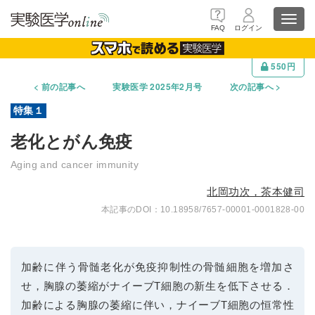
Toggl
FAQ
ログイン
navig
550円
前の記事へ
実験医学 2025年2月号
次の記事へ
老化とがん免疫
Aging and cancer immunity
北岡功次，茶本健司
10.18958/7657-00001-0001828-00
加齢に伴う骨髄老化が免疫抑制性の骨髄細胞を増加さ
せ，胸腺の萎縮がナイーブT細胞の新生を低下させる．
加齢による胸腺の萎縮に伴い，ナイーブT細胞の恒常性