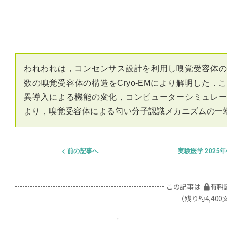
われわれは，コンセンサス設計を利用し嗅覚受容体
数の嗅覚受容体の構造をCryo-EMにより解明した
異導入による機能の変化，コンピューターシミュレ
より，嗅覚受容体による匂い分子認識メカニズムの一
前の記事へ
実験医学 2025
この記事は
有料
（残り約4,400