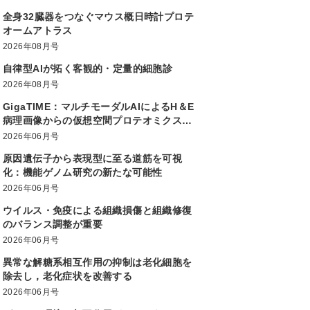
全身32臓器をつなぐマウス概日時計プロテ
オームアトラス
2026年08月号
自律型AIが拓く客観的・定量的細胞診
2026年08月号
GigaTIME：マルチモーダルAIによるH＆E
病理画像からの仮想空間プロテオミクス生
成大規模かつ多様な患者集団での腫瘍免疫
2026年06月号
微小環境解析を実現
原因遺伝子から表現型に至る道筋を可視
化：機能ゲノム研究の新たな可能性
2026年06月号
ウイルス・免疫による組織損傷と組織修復
のバランス調整が重要
2026年06月号
異常な解糖系相互作用の抑制は老化細胞を
除去し，老化症状を改善する
2026年06月号