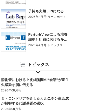
子持ち夫婦，PIになる
2025年4月号 ラボレポート
PerturbViewによる培養
細胞と組織における多重
イメージングスクリーニ
2025年4月号 トピックス
ング
トピックス
消化管における上皮細胞間の“会話”が寄生
虫感染を脳に伝える
2026年08月号
ミトコンドリアを介したカルニチン生合成
が制御する代謝基質の選択
2026年08月号