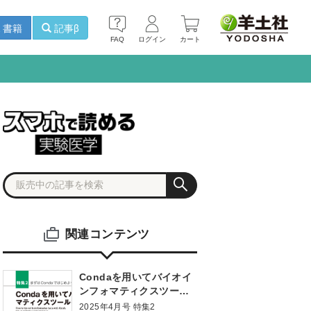
書籍
記事β
FAQ
ログイン
カート
関連コンテンツ
Condaを用いてバイオイ
ンフォマティクスツール
を試す
2025年4月号 特集2