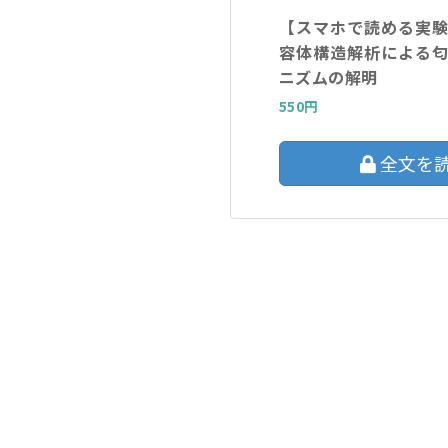
【スマホで読める実
容体構造解析による
ニズムの解明
550円
全文を