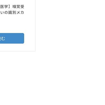
験医学】嗅覚受
匂いの識別メカ
読む