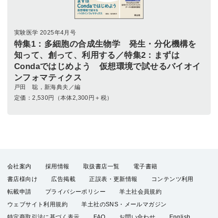
実験医学 2025年4月号
特集1：多細胞の合成生物学 発生・分化機構を
知って、創って、利用する／特集2：まずは
Condaではじめよう 仮想環境で試せるバイオイ
ンフォマティクス
戸田 聡，新海典夫／編
定価：
2,530
円（本体2,300円＋税）
会社案内
採用情報
取扱書店一覧
電子書籍
書店様向け
広告掲載
正誤表・更新情報
コンテンツ利用
転載申請
プライバシーポリシー
羊土社会員規約
ウェブサイト利用規約
羊土社のSNS・メールマガジン
特定商取引法に基づく表示
FAQ
お問い合わせ
English