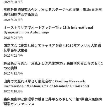
Understanding Neural Circuits and Behavior”
2026年08月号
疾患幹細胞研究の今と，次なるステージへの展望：第1回日本疾
患幹細胞学会学術集会
2026年06月号
オーストラリアでオートファジーThe 11th International
Symposium on Autophagy
2026年04月号
国際学会に参加し続けてキャリアを築く2025年アメリカ人類遺
伝学会年次集会
2026年02月号
舞台裏から見た「免疫ふしぎ未来2025」免疫研究者たちのもう1
つの挑戦
2025年12月号
山奥での至れり尽せり強化合宿：Gordon Research
Conference：Mechanisms of Membrane Transport
2025年10月号
臨床免疫学と病理学の融合と昇華をめざして：第1回臨床免疫病
理学カンファレンス