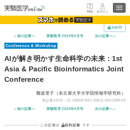
Toggl
FAQ
ログイン
navig
550円
前の記事へ
実験医学 2025年4月号
次の記事へ
AIが解き明かす生命科学の未来：1st
Asia & Paciﬁc Bioinformatics Joint
Conference
難波里子（名古屋大学大学院情報学研究科）
10.18958/7691-00011-0001899-00
前の記事へ
実験医学 2025年4月号
次の記事へ
この記事は
有料記事
です