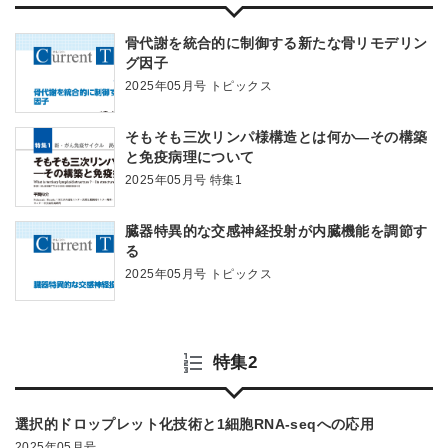
骨代謝を統合的に制御する新たな骨リモデリン
グ因子
2025年05月号 トピックス
そもそも三次リンパ様構造とは何か―その構築
と免疫病理について
2025年05月号 特集1
臓器特異的な交感神経投射が内臓機能を調節す
る
2025年05月号 トピックス
特集2
選択的ドロップレット化技術と1細胞RNA-seqへの応用
2025年05月号