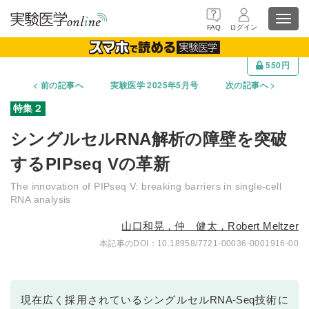
Toggl
FAQ
ログイン
navig
550円
前の記事へ
実験医学 2025年5月号
次の記事へ
シングルセルRNA解析の障壁を突破
するPIPseq Vの革新
The innovation of PIPseq V: breaking barriers in single-cell
RNA analysis
山口和晃，仲 健太，Robert Meltzer
10.18958/7721-00036-0001916-00
現在広く採用されているシングルセルRNA-Seq技術に