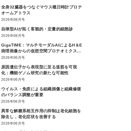
全身32臓器をつなぐマウス概日時計プロテ
オームアトラス
2026年08月号
自律型AIが拓く客観的・定量的細胞診
2026年08月号
GigaTIME：マルチモーダルAIによるH＆E
病理画像からの仮想空間プロテオミクス生
成大規模かつ多様な患者集団での腫瘍免疫
2026年06月号
微小環境解析を実現
原因遺伝子から表現型に至る道筋を可視
化：機能ゲノム研究の新たな可能性
2026年06月号
ウイルス・免疫による組織損傷と組織修復
のバランス調整が重要
2026年06月号
異常な解糖系相互作用の抑制は老化細胞を
除去し，老化症状を改善する
2026年06月号