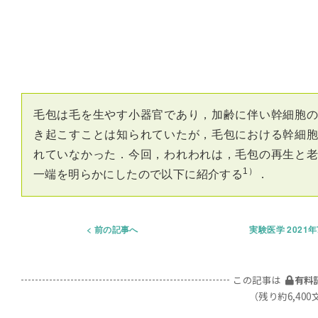
毛包は毛を生やす小器官であり，加齢に伴い幹細胞
き起こすことは知られていたが，毛包における幹細
れていなかった．今回，われわれは，毛包の再生と
1）
一端を明らかにしたので以下に紹介する
．
前の記事へ
実験医学 2021
この記事は
有料
（残り約6,400