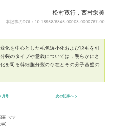
松村寛行，西村栄美
10.18958/6845-00003-0000767-00
の変化を中心とした毛包矮小化および脱毛を引
胞分裂のタイプや意義については，明らかにさ
老化を司る幹細胞分裂の存在とその分子基盤の
年7月号
次の記事へ
記事
です
文字）