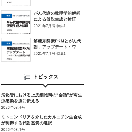
がん代謝の数理学的解析
による仮説生成と検証
2021年7月号 特集1
解糖系酵素PKMとがん代
謝，アップデート：ワー
ルブルグ効果仮説は振り
2021年7月号 特集1
出しに戻った
トピックス
消化管における上皮細胞間の“会話”が寄生
虫感染を脳に伝える
2026年08月号
ミトコンドリアを介したカルニチン生合成
が制御する代謝基質の選択
2026年08月号