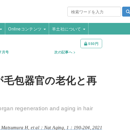
Onlineコンテンツ
羊土社について
550円
年7月号
次の記事へ
が毛包器官の老化と再
 organ regeneration and aging in hair
Matsumura H, et al：Nat Aging, 1：190-204, 2021