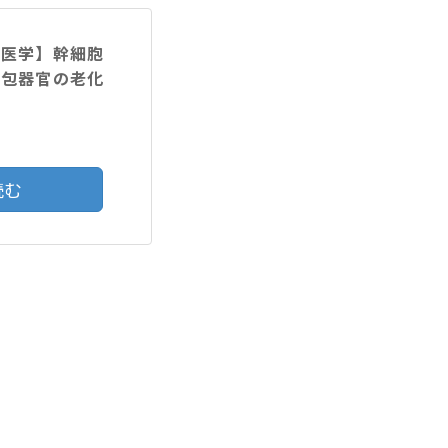
験医学】幹細胞
毛包器官の老化
読む