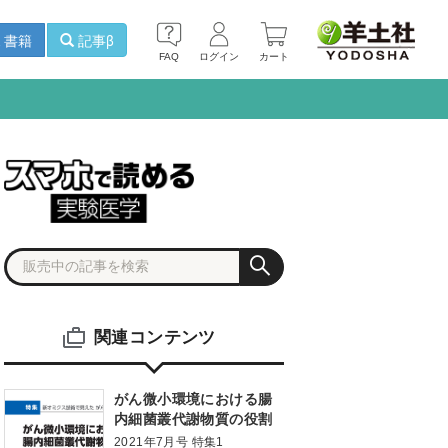
書籍
記事β
FAQ
ログイン
カート
関連コンテンツ
がん微小環境における腸
内細菌叢代謝物質の役割
2021年7月号 特集1