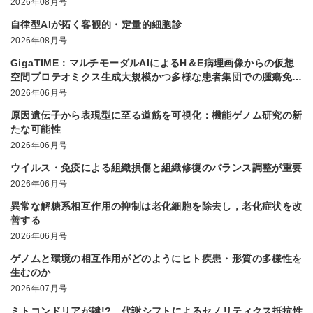
2026年08月号
自律型AIが拓く客観的・定量的細胞診
2026年08月号
GigaTIME：マルチモーダルAIによるH＆E病理画像からの仮想
空間プロテオミクス生成大規模かつ多様な患者集団での腫瘍免疫
微小環境解析を実現
2026年06月号
原因遺伝子から表現型に至る道筋を可視化：機能ゲノム研究の新
たな可能性
2026年06月号
ウイルス・免疫による組織損傷と組織修復のバランス調整が重要
2026年06月号
異常な解糖系相互作用の抑制は老化細胞を除去し，老化症状を改
善する
2026年06月号
ゲノムと環境の相互作用がどのようにヒト疾患・形質の多様性を
生むのか
2026年07月号
ミトコンドリアが鍵!? 代謝シフトによるセノリティクス抵抗性