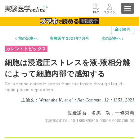
Toggl
FAQ
ログイン
navig
550円
前の記事へ
実験医学 2021年7月号
次の記事へ
細胞は浸透圧ストレスを液-液相分離
によって細胞内部で感知する
Cells sense osmotic stress from the inside through liquid–
liquid phase separation
Watanabe K, et al：Nat Commun, 12：1353, 2021
渡邊謙吾，名黒 功，一條秀憲
10.18958/6845-00003-0000766-00