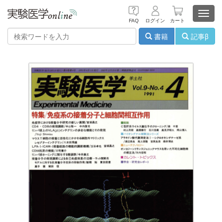
Toggl
FAQ
ログイン
カート
navig
書籍
記事β