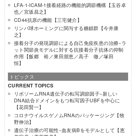
LFA-1-ICAM-1接着経路の機能的調節機構【玉谷卓
也／宮坂昌之】
CD44抗原の機能【三宅健介】
リンパ球ホーミングに関与する糖鎖群【今井康
之】
接着分子の発現調節による自己免疫疾患の治療−ラ
ット関節炎モデルに対する抗接着分子抗体の抑制
作用【飯郷 裕／東田朋恵／高子 徹／塚田
恒】
トピックス
CURRENT TOPICS
リボソームRNA遺伝子の転写調節因子−新しい
DNA結合ドメインをもつ転写因子UBFを中心に
【花田賢一】
コロナウイルスゲノムRNAのパッケージング【牧
野伸治】
遺伝子治療の可能性−血友病Bをモデルとして【恵