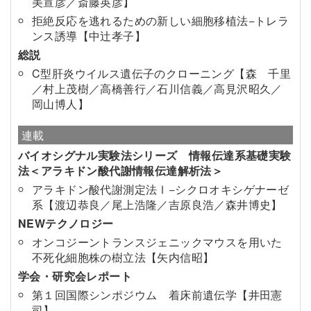
美宣彦／斎藤英彦】
拒絶反応を逃れるための新しい細胞移植法−トレラ
ンス誘導【中辻孝子】
総説
C型肝炎ウイルス遺伝子のクローニング【森 千里
／村上茂樹／高橋善行／石川信義／高見沢昭久／
岡山博人】
連載
バイオシグナル実験法シリーズ 情報伝達系基礎実験
法＜アラキドン酸代謝情報伝達解析法＞
アラキドン酸代謝測定法Ⅰ−シクロオキシゲナーゼ
系【渡辺恭良／尾上浩隆／吉原良浩／森井博史】
NEWテクノロジー
オンコジーントランスジェニックマウスを用いた
不死化細胞株の樹立法【矢内信昭】
学会・研究会レポート
第１回国際シンポジウム 着床前遺伝学【井田憲
司】