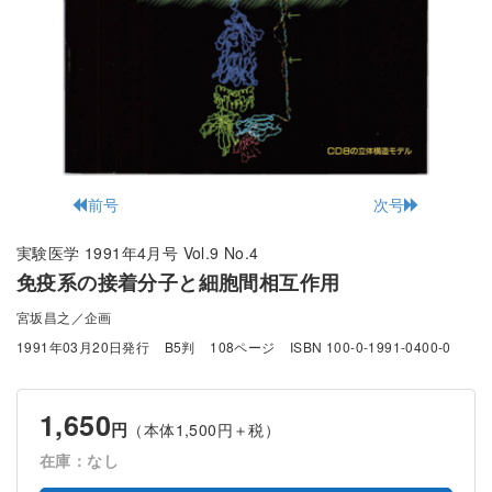
前号
次号
実験医学 1991年4月号 Vol.9 No.4
免疫系の接着分子と細胞間相互作用
宮坂昌之／企画
1991年03月20日発行
B5判
108ページ
ISBN 100-0-1991-0400-0
1,650
円
（本体1,500円＋税）
在庫：なし