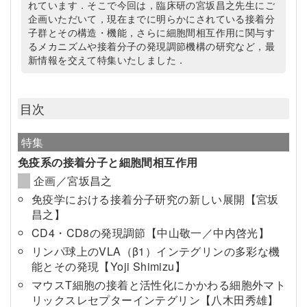
れています．そこで今回は，臨床研の宮坂昌之先生にご
企画いただいて，現在までに明らかにされている接着分
子群とその構造・機能，さらに細胞間相互作用に関与す
るメカニズムや接着分子の発現調節機構の研究など，最
新情報を交えて特集いたしました．
目次
特集
免疫系の接着分子と細胞間相互作用
企画／宮坂昌之
免疫学における接着分子研究の新しい展開【宮坂
昌之】
CD4・CD8の発現調節【中山敬一／中内啓光】
リンパ球上のVLA（β1）インテグリンの多彩な機
能とその発現【Yoji Shimizu】
マウスT細胞の接着と活性化にかかわる細胞外マト
リックスレセプターインテグリン【八木田秀雄】