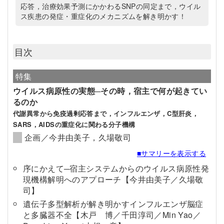
応答，治療効果予測にかかわるSNPの同定まで，ウイル
ス疾患の発症・重症化のメカニズムを解き明かす！
目次
特集
ウイルス病原性の実態─その時，宿主で何が起きてい
るのか
代謝異常から免疫過剰応答まで，インフルエンザ，C型肝炎，
SARS，AIDSの重症化に関わる分子機構
企画／今井由美子，久場敬司
■サマリーを表示する
序にかえて─宿主システムからのウイルス病原性発
現機構解明へのアプローチ【今井由美子／久場敬
司】
遺伝子多型解析が解き明かすインフルエンザ脳症
と多臓器不全【木戸 博／千田淳司／Min Yao／