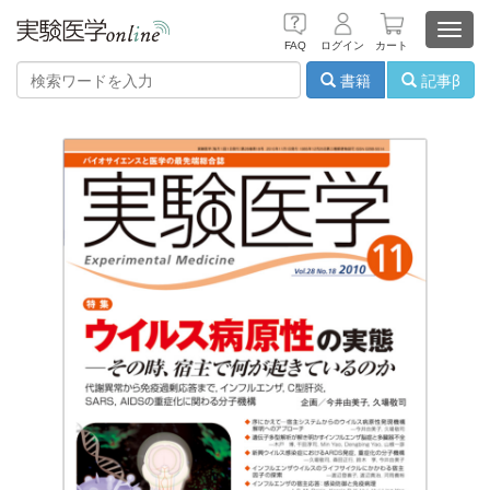
Toggl
FAQ
ログイン
カート
navig
書籍
記事β