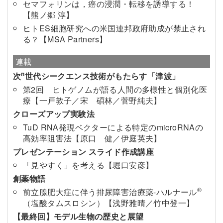
セマフォリンは，癌の浸潤・転移を誘導する！
【熊ノ郷 淳】
ヒトES細胞研究への米国連邦政府助成が禁止され
る？【MSA Partners】
連載
n
次
世代シークエンス技術がもたらす「津波」
第2回 ヒトゲノムが語る人間の多様性と個別化医
療【一戸敦子／宋 碩林／菅野純夫】
クローズアップ実験法
TuD RNA発現ベクターによる特定のmicroRNAの
高効率阻害法【原口 健／伊庭英夫】
プレゼンテーション スライド作成講座
「見やすく」を考える【堀口安彦】
創薬物語
®
前立腺肥大症に伴う排尿障害治療薬-ハルナール
（塩酸タムスロシン）【浅野雅晴／竹中登一】
【最終回】モデル生物の歴史と展望