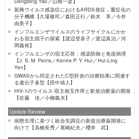
Dengbing Yao／山根一彦】
新興ウイルス感染症におけるARDS発症，重症化の
分子機構【久場敬司／森田正行／鈴木 享／今井
由美子】
インフルエンザウイルスのライフサイクルにかか
わる宿主因子の探索【渡辺登喜子／渡辺真治／河
岡義裕】
インフルエンザの宿主応答：感染防御と免疫病理
【J. S. M. Peiris／Kenrie P. Y. Hui／Hui-Ling
Yen】
GWASから同定されたC型肝炎の治療効果に関連す
る遺伝子多型【田中靖人】
HIV-1のウイルス-宿主相互作用と新規治療薬の開発
【佐藤 佳／小柳義夫】
Update Review
病態生理に基づく統合失調症の新規治療薬開発に
向けて【高橋長秀／尾崎紀夫／櫻井 武】