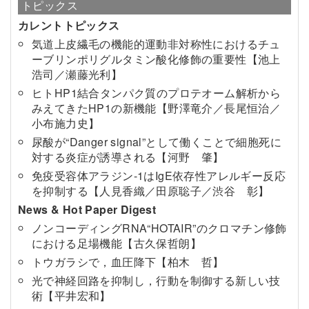
トピックス
カレントトピックス
気道上皮繊毛の機能的運動非対称性におけるチュ
ーブリンポリグルタミン酸化修飾の重要性【池上
浩司／瀬藤光利】
ヒトHP1結合タンパク質のプロテオーム解析から
みえてきたHP1の新機能【野澤竜介／長尾恒治／
小布施力史】
尿酸が“Danger signal”として働くことで細胞死に
対する炎症が誘導される【河野 肇】
免疫受容体アラジン-1はIgE依存性アレルギー反応
を抑制する【人見香織／田原聡子／渋谷 彰】
News & Hot Paper Digest
ノンコーディングRNA“HOTAIR”のクロマチン修飾
における足場機能【古久保哲朗】
トウガラシで，血圧降下【柏木 哲】
光で神経回路を抑制し，行動を制御する新しい技
術【平井宏和】