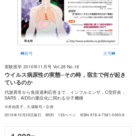
前号
次号
実験医学 2010年11月号 Vol.28 No.18
ウイルス病原性の実態─その時，宿主で何が起き
ているのか
代謝異常から免疫過剰応答まで，インフルエンザ，C型肝炎，
SARS，AIDSの重症化に関わる分子機構
今井由美子，久場敬司／企画
2010年10月20日発行
B5判
133ページ
ISBN 978-4-7581-0065-6