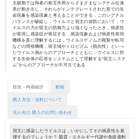
主細胞では両者の相互作用からさまざまなシグナル伝達
系が動き出し，それらがインテグレートされた形での生
命現象を感染現象と考えることができる．このシグナル
バランスが破綻し，ウイルスと宿主の攻防において，ウ
イルスの力が宿主の防御力より強くなったとき，病原性
が発現し感染症が発症する．感染現象および病原性発現
機構を真に理解するには，ウイルスゲノムの複製や転写
などの増殖機構，宿主域やトロピズム（指向性）といっ
たウイルス側からのアプローチとともに，ウイルスに対
する生命体の応答をシステムとして理解する“宿主システ
ム”からのアプローチが不可欠である．
目次・内容紹介
動画
購入方法・送料について
法人向け 購入のお問い合わせ
宿主に感染したウイルスは，いかにしてその病原性を発
揮するのでしょうか？ 脂質・エネルギー代謝や免疫過剰