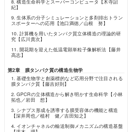
8. 構造生命科学とスーパーコンピュータ【木寺詔
紀】
9. 生体系の分子シミュレーションと多剤排出トラン
スポーターへの応用【池口満徳／山根 努】
10. 計算機を用いたタンパク質立体構造の理論的研
究【広川貴次】
11. 開花期を迎えた低温電顕単粒子像解析法【藤井
高志】
第2章 膜タンパク質の構造生物学
1. 基礎生物学と創薬標的など応用分野で注目される
膜タンパク質【藤吉好則】
2. GPCRの立体構造から解き明かす生命科学【小林
拓也／岩田 想】
3. シナプス形成を誘導する膜受容体の機能と構造
【深井周也／植村 健／吉田知之】
4. イオンチャネルの輸送制御メカニズムの構造基盤
【濡木 理】