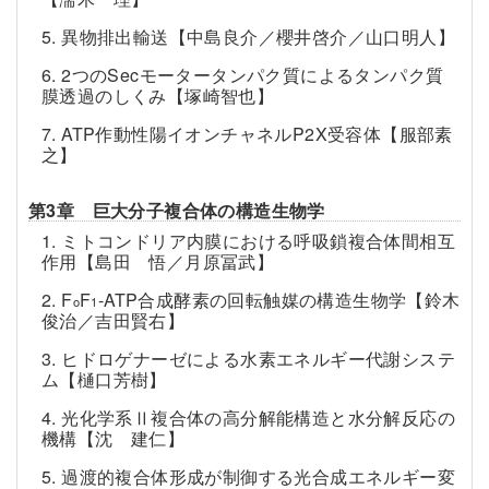
5. 異物排出輸送【中島良介／櫻井啓介／山口明人】
6. 2つのSecモータータンパク質によるタンパク質
膜透過のしくみ【塚崎智也】
7. ATP作動性陽イオンチャネルP2X受容体【服部素
之】
第3章 巨大分子複合体の構造生物学
1. ミトコンドリア内膜における呼吸鎖複合体間相互
作用【島田 悟／月原冨武】
2. F
F
-ATP合成酵素の回転触媒の構造生物学【鈴木
o
1
俊治／吉田賢右】
3. ヒドロゲナーゼによる水素エネルギー代謝システ
ム【樋口芳樹】
4. 光化学系Ⅱ複合体の高分解能構造と水分解反応の
機構【沈 建仁】
5. 過渡的複合体形成が制御する光合成エネルギー変