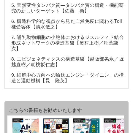
5. 天然変性タンパク質―タンパク質の構造・機能研
究の新しいターゲット【佐藤 衛】
6. 構造科学的な視点から見た自然免疫に関わるToll
様受容体【清水敏之】
7. 哺乳動物細胞の小胞体におけるジスルフィド結合
形成ネットワークの構造基盤【奥村正樹／稲葉謙
次】
8. エピジェネティクスの構造基盤【越阪部晃永／堀
越直樹／胡桃坂仁志】
9. 細胞中心方向への輸送エンジン「ダイニン」の構
造と運動機構【昆 隆英】
こちらの書籍もお勧めいたします