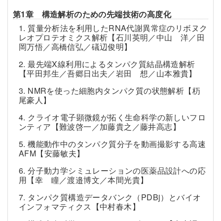
第1章 構造解析のための先端技術の高度化
1. 質量分析法を利用したRNA代謝異常症のリボヌク
レオプロテオミクス解析【石川英明／中山 洋／田
岡万悟／高橋信弘／礒辺俊明】
2. 最先端X線利用によるタンパク質結晶構造解析
【平田邦生／吾郷日出夫／岩田 想／山本雅貴】
3. NMRを使った細胞内タンパク質の状態解析【杤
尾豪人】
4. クライオ電子顕微鏡が拓く生命科学の新しいフロ
ンティア【難波啓一／加藤貴之／藤井高志】
5. 機能動作中のタンパク質分子を動画撮影する高速
AFM【安藤敏夫】
6. 分子動力学シミュレーションの医薬品設計への応
用【幸 瞳／渡邉博文／本間光貴】
7. タンパク質構造データバンク（PDBj）とバイオ
インフォマティクス【中村春木】