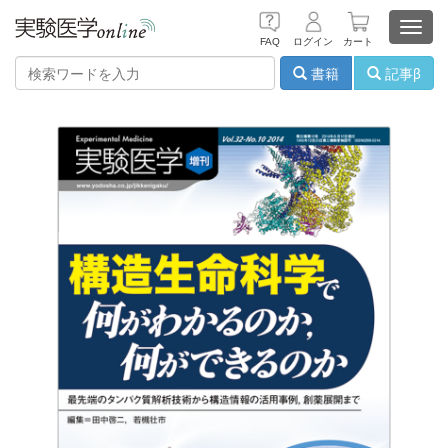
Toggl
FAQ
ログイン
カート
navig
書籍
記事β