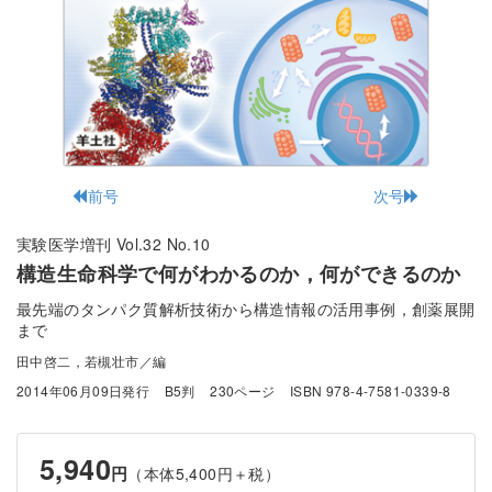
前号
次号
実験医学増刊 Vol.32 No.10
構造生命科学で何がわかるのか，何ができるのか
最先端のタンパク質解析技術から構造情報の活用事例，創薬展開
まで
田中啓二，若槻壮市／編
2014年06月09日発行
B5判
230ページ
ISBN 978-4-7581-0339-8
5,940
円
（本体5,400円＋税）