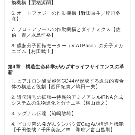
換機構【栗栖源嗣】
6. オートファジーの作動機構【野田展生／稲垣冬
彦】
7. プロテアソームの作動機構とダイナミクス【佐
伯 泰／水島恒裕】
8. 膜超分子回転モーター（V-ATPase）の分子メカ
ニズム【村田武士】
第4章 構造生命科学がめざすライフサイエンスの革
新
1. ヒアルロン酸受容体CD44が形成する過渡的複合
体の構造と役割【西田紀貴／嶋田一夫】
2. 遺伝暗号の拡張―特異的アミノアシルtRNA合成
システムの生物進化と分子工学【横山茂之】
3. シグナル伝達【箱嶋敏雄】
4. ピロリ菌の発がんタンパク質CagAの構造と機能
【千田俊哉／千田美紀／林 剛瑠／畠山昌則】