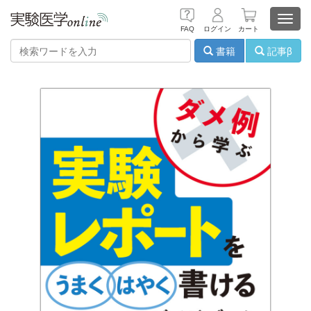
Toggl
FAQ
ログイン
カート
navig
書籍
記事β