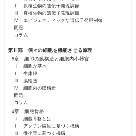
Ⅱ 原核生物の遺伝子発現調節
Ⅲ 真核生物の遺伝子発現調節
Ⅳ エピジェネティックな遺伝子発現制御
問題
コラム
第Ⅱ部 個々の細胞を機能させる原理
5章 細胞の膜構造と細胞内小器官
Ⅰ 細胞が基本
Ⅱ 生体膜
Ⅲ 膜輸送
Ⅳ 細胞内の膜構造
問題
コラム
6章 細胞骨格
Ⅰ 細胞骨格とは
Ⅱ アクチン繊維に基づく機構
Ⅲ 微小管に基づく機構