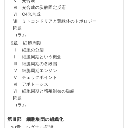
Ⅴ 光合成
Ⅵ 光合成の炭酸固定反応
Ⅶ C4光合成
Ⅷ ミトコンドリアと葉緑体のトポロジー
問題
コラム
9章 細胞周期
Ⅰ 細胞の分裂
Ⅱ 細胞周期という概念
Ⅲ 細胞周期の各段階
Ⅳ 細胞周期エンジン
Ⅴ チェックポイント
Ⅵ アポトーシス
Ⅶ 細胞周期と増殖制御の破綻
問題
コラム
第Ⅲ部 細胞集団の組織化
10章 シグナル伝達