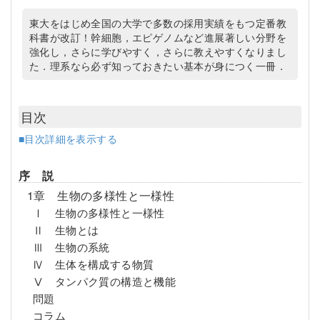
東大をはじめ全国の大学で多数の採用実績をもつ定番教
科書が改訂！幹細胞，エピゲノムなど進展著しい分野を
強化し，さらに学びやすく，さらに教えやすくなりまし
た．理系なら必ず知っておきたい基本が身につく一冊．
目次
■目次詳細を表示する
序 説
1章 生物の多様性と一様性
Ⅰ 生物の多様性と一様性
Ⅱ 生物とは
Ⅲ 生物の系統
Ⅳ 生体を構成する物質
Ⅴ タンパク質の構造と機能
問題
コラム