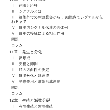
Ⅰ 刺激と応答
Ⅱ シグナルとは
Ⅲ 細胞外での刺激受容から， 細胞内でシグナルが伝
わるまで
Ⅳ 細胞内シグナル伝達の具体例
Ⅴ 細胞の接触による相互作用
問題
コラム
11章 発生と分化
Ⅰ 卵形成
Ⅱ 受精と卵割
Ⅲ 胚の方向性の決定
Ⅳ 細胞分化と幹細胞
Ⅴ 誘導作用と形態形成運動
問題
コラム
12章 生殖と減数分裂
Ⅰ 有性生殖と無性生殖