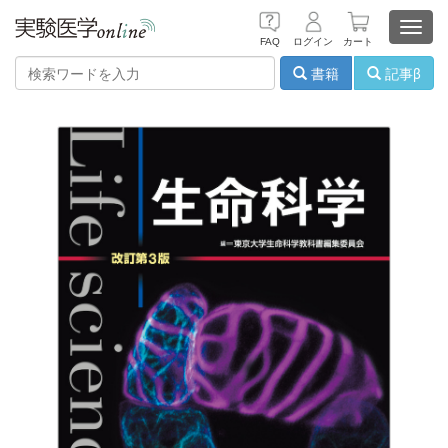
Toggl
FAQ
ログイン
カート
navig
書籍
記事β