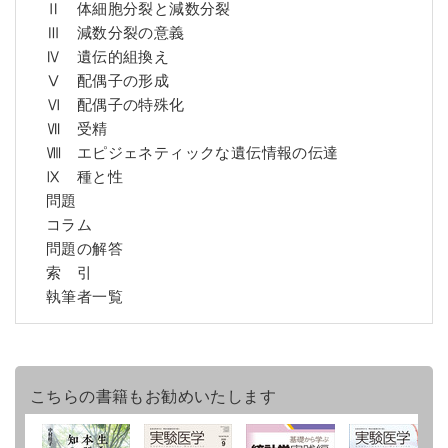
Ⅱ 体細胞分裂と減数分裂
Ⅲ 減数分裂の意義
Ⅳ 遺伝的組換え
Ⅴ 配偶子の形成
Ⅵ 配偶子の特殊化
Ⅶ 受精
Ⅷ エピジェネティックな遺伝情報の伝達
Ⅸ 種と性
問題
コラム
問題の解答
索 引
執筆者一覧
こちらの書籍もお勧めいたします