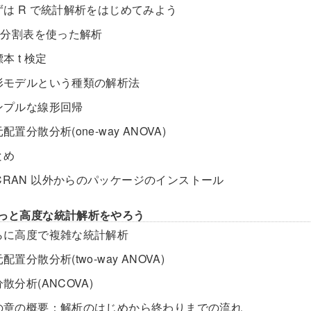
まずは R で統計解析をはじめてみよう
χ^2分割表を使った解析
標本 t 検定
.線形モデルという種類の解析法
シンプルな線形回帰
元配置分散分析(one-way ANOVA)
とめ
.CRAN 以外からのパッケージのインストール
もっと高度な統計解析をやろう
.さらに高度で複雑な統計解析
元配置分散分析(two-way ANOVA)
共分散分析(ANCOVA)
.この章の概要：解析のはじめから終わりまでの流れ