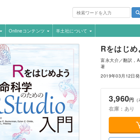
Onlineコンテンツ
羊土社について
Rをはじめ
富永大介／翻訳，Andrew
著
2019年03月12日
3,960
円
（
在庫：あり