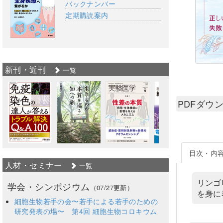
バックナンバー
定期購読案内
新刊・近刊
一覧
PDFダウ
目次・内
人材・セミナー
一覧
リンゴ
学会・シンポジウム
（07/27更新）
を身に
細胞生物若手の会〜若手による若手のための
研究発表の場〜 第4回 細胞生物コロキウム