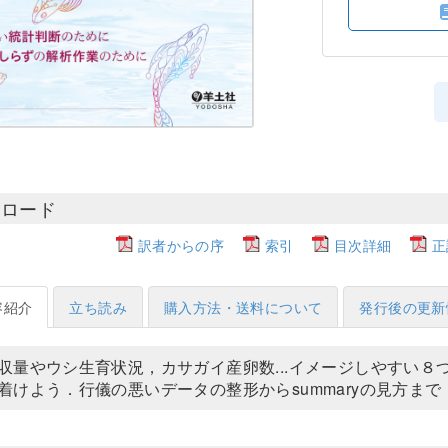
ンロード
訳者からの序
索引
目次詳細
正
容紹介
立ち読み
購入方法・送料について
発行後の更新
収量やウシ生育状況，カサガイ産卵数...イメージしやすい
着けよう．行儀の悪いデータの整形からsummaryの見方ま