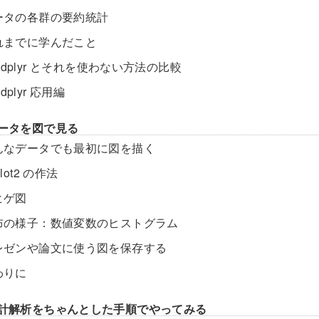
データの各群の要約統計
これまでに学んだこと
.dplyr とそれを使わない方法の比較
dplyr 応用編
データを図で見る
.どんなデータでも最初に図を描く
plot2 の作法
箱ヒゲ図
.分布の様子：数値変数のヒストグラム
.プレゼンや論文に使う図を保存する
終わりに
統計解析をちゃんとした手順でやってみる