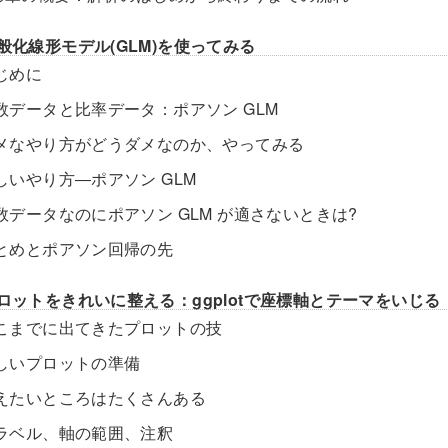
一般化線形モデル(GLM)を使ってみる
はじめに
 計数データと比率データ：ポアソン GLM
. ダメなやり方がどうダメなのか、やってみる
 正しいやり方―ポアソン GLM
 計数データなのにポアソン GLM が適さないときは?
 まとめとポアソン回帰の先
プロットをきれいに整える：ggplotで座標軸とテーマをいじる
. ここまでに出てきたプロットの技
 新しいプロットの準備
 変えたいところはたくさんある
 軸ラベル、軸の範囲、注釈