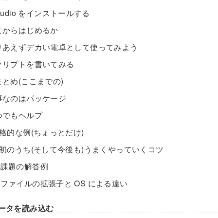
RStudio をインストールする
どこからはじめるか
.とりあえずデカい電卓として使ってみよう
スクリプトを書いてみる
総まとめ(ここまでの)
大事なのはパッケージ
いつでもヘルプ
.本格的な例(ちょっとだけ)
1.最初のうち(そして今後も)うまくやっていくコツ
a.課題の解答例
.ファイルの拡張子と OS による違い
データを読み込む