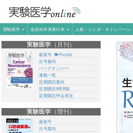
実験医学
生命科学系単行本
人材・シンポ・キャンペーン
実験医学
（月刊）
最新号
Puzzle
次号案内
バックナンバー
連載一覧
定期購読案内
定期購読WEB版
定期購読申込状況
実験医学
（増刊）
最新号
次号案内