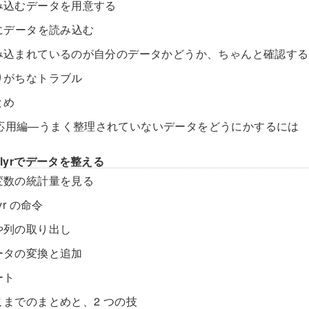
.読み込むデータを用意する
R にデータを読み込む
.読み込まれているのが自分のデータかどうか、ちゃんと確認する
ありがちなトラブル
とめ
.応用編―うまく整理されていないデータをどうにかするには
plyrでデータを整える
各変数の統計量を見る
lyr の命令
行や列の取り出し
データの変換と追加
ート
ここまでのまとめと、2 つの技