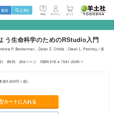
書籍
記事β
FAQ
ログイン
カート
よう生命科学のためのRStudio入門
 P. Beckerman，Dylan Z. Childs，Owen L. Petchey／原
発行
B5判
254ページ
ISBN 978-4-7581-2095-1
本体3,600円＋税）
カートに入れる