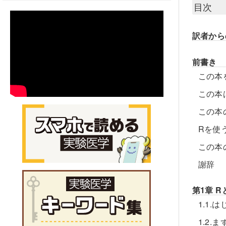
目次
訳者から
前書き
この本
この本
この本
Rを使
この本
謝辞
第1章 
1.1.
1.2.