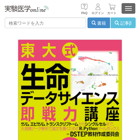
Toggl
FAQ
ログイン
カート
navig
書籍
記事β