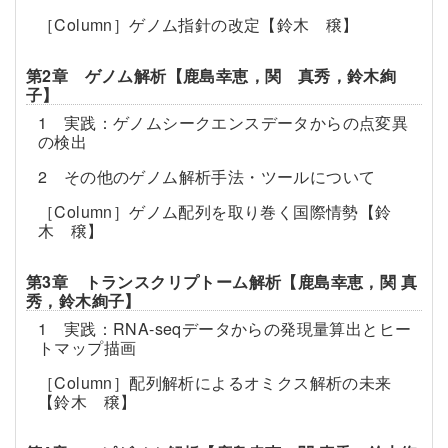
［Column］ゲノム指針の改定【鈴木 穣】
第2章 ゲノム解析【鹿島幸恵，関 真秀，鈴木絢
子】
1 実践：ゲノムシークエンスデータからの点変異
の検出
2 その他のゲノム解析手法・ツールについて
［Column］ゲノム配列を取り巻く国際情勢【鈴
木 穣】
第3章 トランスクリプトーム解析【鹿島幸恵，関 真
秀，鈴木絢子】
1 実践：RNA-seqデータからの発現量算出とヒー
トマップ描画
［Column］配列解析によるオミクス解析の未来
【鈴木 穣】