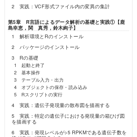
2 実践：VCF形式ファイル内の変異の集計
第5章 R言語によるデータ解析の基礎と実践①【鹿
島幸恵，関 真秀，鈴木絢子】
1 解析環境とRのインストール
2 パッケージのインストール
3 Rの基礎
1 起動と終了
2 基本操作
3 テーブル入力・出力
4 オブジェクトの保存・読み込み
5 Rスクリプトの実行
4 実践：遺伝子発現量の散布図を描画する
5 実践：特定の遺伝子における発現量の箱ひげ図
を描画する
6 実践：発現レベルが>5 RPKMである遺伝子数を