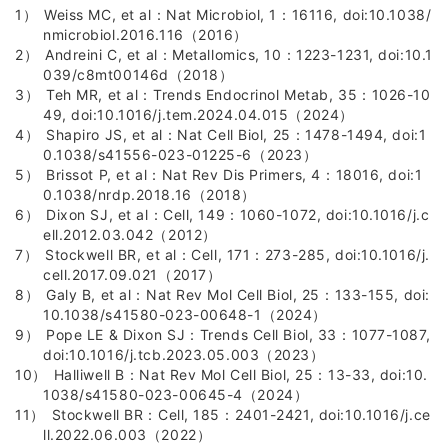
Weiss MC, et al：Nat Microbiol, 1：16116, doi:10.1038/
nmicrobiol.2016.116（2016）
Andreini C, et al：Metallomics, 10：1223-1231, doi:10.1
039/c8mt00146d（2018）
Teh MR, et al：Trends Endocrinol Metab, 35：1026-10
49, doi:10.1016/j.tem.2024.04.015（2024）
Shapiro JS, et al：Nat Cell Biol, 25：1478-1494, doi:1
0.1038/s41556-023-01225-6（2023）
Brissot P, et al：Nat Rev Dis Primers, 4：18016, doi:1
0.1038/nrdp.2018.16（2018）
Dixon SJ, et al：Cell, 149：1060-1072, doi:10.1016/j.c
ell.2012.03.042（2012）
Stockwell BR, et al：Cell, 171：273-285, doi:10.1016/j.
cell.2017.09.021（2017）
Galy B, et al：Nat Rev Mol Cell Biol, 25：133-155, doi:
10.1038/s41580-023-00648-1（2024）
Pope LE & Dixon SJ：Trends Cell Biol, 33：1077-1087,
doi:10.1016/j.tcb.2023.05.003（2023）
Halliwell B：Nat Rev Mol Cell Biol, 25：13-33, doi:10.
1038/s41580-023-00645-4（2024）
Stockwell BR：Cell, 185：2401-2421, doi:10.1016/j.ce
ll.2022.06.003（2022）