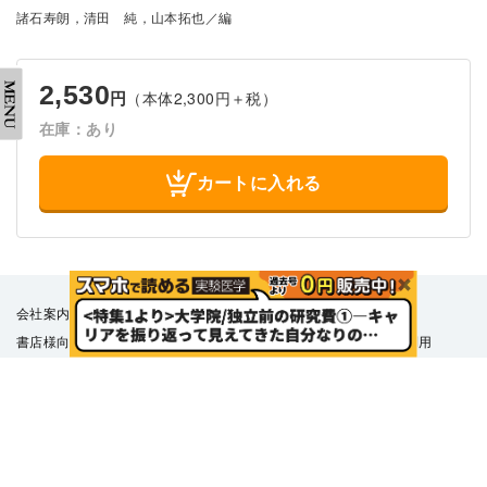
諸石寿朗，清田 純，山本拓也／編
2,530
（本体2,300円＋税）
円
在庫：あり
カートに入れる
会社案内
採用情報
取扱書店一覧
電子書籍
書店様向け
広告掲載
正誤表・更新情報
コンテンツ利用
転載申請
プライバシーポリシー
羊土社会員規約
ウェブサイト利用規約
羊土社のSNS・メールマガジン
特定商取引法に基づく表示
FAQ
お問い合わせ
English
©2026 YODOSHA CO., LTD. All Rights Reserved