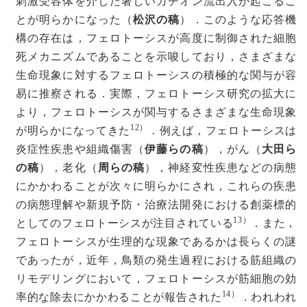
刺激受容体を介した著しいカチオン流出入が起こるこ
とが明らかになった（
松沢の稿
）．このような応答機
構の存在は，フェロトーシスが高度に制御された細胞
死メカニズムであることを示唆しており，さまざまな
生命現象に対するフェロトーシスの積極的な関与が容
易に推察される．実際，フェロトーシス研究の拡大に
より，フェロトーシスが関与するさまざまな生命現象
12）
が明らかになってきた
．例えば，フェロトーシスは
炎症性疾患や組織傷害（
伊藤らの稿
），がん（
大田ら
の稿
），老化（
周らの稿
），神経変性疾患などの病態
にかかわることが次々に明らかにされ，これらの疾患
の病態理解や新規予防・治療法開発における創薬標的
13）
としてのフェロトーシスが注目されている
．また，
フェロトーシスが生理的な現象であるかは長らくの謎
であったが，近年，鳥類の発生過程における筋組織の
リモデリングにおいて，フェロトーシスが筋細胞の効
14）
率的な除去にかかわることが報告された
．われわれ