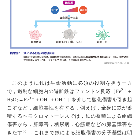
このように鉄は生命活動に必須の役割を担う一方
2＋
で，過剰な細胞内の遊離鉄はフェントン反応［Fe
＋
3＋
−
・
H
O
→Fe
＋OH
＋OH
］を介して酸化傷害を引き起
2
2
こすなど，細胞毒性を有する．例えば，全身に鉄が蓄
積するヘモクロマトーシスでは，鉄の蓄積による組織
傷害から，肝障害，糖尿病，心筋症などの臓器障害を
5）
きたす
．これまで鉄による細胞傷害の分子基盤は明