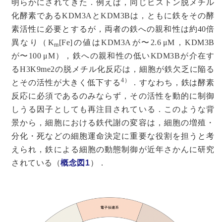
明らかにされてきた．例えば，同じヒストン脱メチル
化酵素であるKDM3AとKDM3Bは，ともに鉄をその酵
素活性に必要とするが，両者の鉄への親和性は約40倍
異なり（K
[Fe]の値はKDM3Aが〜2.6 μM，KDM3B
m
が〜100 μM），鉄への親和性の低いKDM3Bが介在す
るH3K9me2の脱メチル化反応は，細胞が鉄欠乏に陥る
4）
とその活性が大きく低下する
．すなわち，鉄は酵素
反応に必須であるのみならず，その活性を動的に制御
しうる因子としても再注目されている．このような背
景から，細胞における鉄代謝の変容は，細胞の増殖・
分化・死などの細胞運命決定に重要な役割を担うと考
えられ，鉄による細胞の動態制御が近年さかんに研究
されている（
概念図1
）．