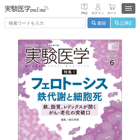
Toggl
FAQ
ログイン
カート
navig
書籍
記事β