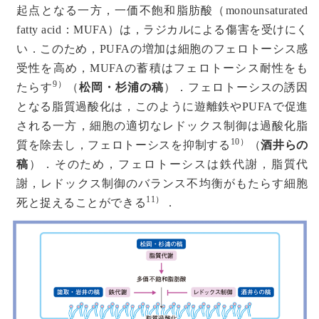
起点となる一方，一価不飽和脂肪酸（monounsaturated
fatty acid：MUFA）は，ラジカルによる傷害を受けにく
い．このため，PUFAの増加は細胞のフェロトーシス感
受性を高め，MUFAの蓄積はフェロトーシス耐性をも
9）
たらす
（
松岡・杉浦の稿
）．フェロトーシスの誘因
となる脂質過酸化は，このように遊離鉄やPUFAで促進
される一方，細胞の適切なレドックス制御は過酸化脂
10）
質を除去し，フェロトーシスを抑制する
（
酒井らの
稿
）．そのため，フェロトーシスは鉄代謝，脂質代
謝，レドックス制御のバランス不均衡がもたらす細胞
11）
死と捉えることができる
．