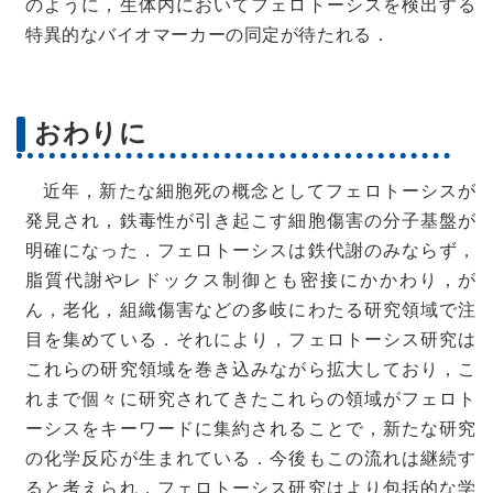
のように，生体内においてフェロトーシスを検出する
特異的なバイオマーカーの同定が待たれる．
おわりに
近年，新たな細胞死の概念としてフェロトーシスが
発見され，鉄毒性が引き起こす細胞傷害の分子基盤が
明確になった．フェロトーシスは鉄代謝のみならず，
脂質代謝やレドックス制御とも密接にかかわり，が
ん，老化，組織傷害などの多岐にわたる研究領域で注
目を集めている．それにより，フェロトーシス研究は
これらの研究領域を巻き込みながら拡大しており，こ
れまで個々に研究されてきたこれらの領域がフェロト
ーシスをキーワードに集約されることで，新たな研究
の化学反応が生まれている．今後もこの流れは継続す
ると考えられ，フェロトーシス研究はより包括的な学