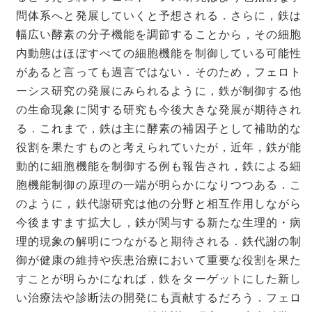
問体系へと発展していくと予想される．さらに，鉄は
幅広い酵素の分子機能を調節することから，その細胞
内動態はほぼすべての細胞機能を制御している可能性
があると言っても過言ではない．そのため，フェロト
ーシス研究の発展にみられるように，鉄が制御する他
の生命現象に関する研究も今後大きな発展が期待され
る．これまで，鉄は主に酵素の補因子として補助的な
役割を果たすものと考えられていたが，近年，鉄が能
動的に細胞機能を制御する例も報告され，鉄による細
胞機能制御の原理の一端が明らかになりつつある．こ
のように，鉄代謝研究は他の分野と相互作用しながら
今後ますます拡大し，鉄が関与する新たな生理的・病
理的現象の解明につながると期待される．鉄代謝の制
御が健康の維持や疾患治療において重要な役割を果た
すことが明らかになれば，鉄をターゲットにした新し
い治療法や診断法の開発にも貢献するだろう．フェロ