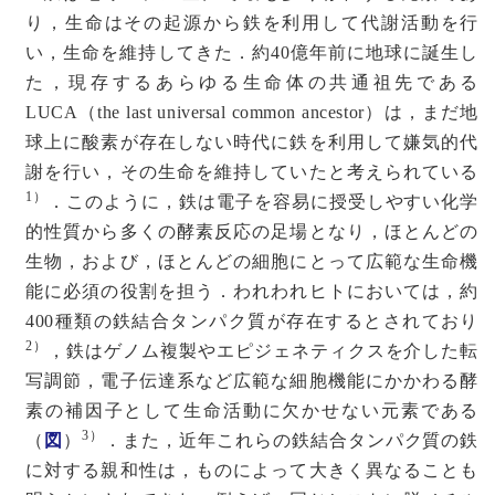
り，生命はその起源から鉄を利用して代謝活動を行
い，生命を維持してきた．約40億年前に地球に誕生し
た，現存するあらゆる生命体の共通祖先である
LUCA（the last universal common ancestor）は，まだ地
球上に酸素が存在しない時代に鉄を利用して嫌気的代
謝を行い，その生命を維持していたと考えられている
1）
．このように，鉄は電子を容易に授受しやすい化学
的性質から多くの酵素反応の足場となり，ほとんどの
生物，および，ほとんどの細胞にとって広範な生命機
能に必須の役割を担う．われわれヒトにおいては，約
400種類の鉄結合タンパク質が存在するとされており
2）
，鉄はゲノム複製やエピジェネティクスを介した転
写調節，電子伝達系など広範な細胞機能にかかわる酵
素の補因子として生命活動に欠かせない元素である
3）
（
図
）
．また，近年これらの鉄結合タンパク質の鉄
に対する親和性は，ものによって大きく異なることも