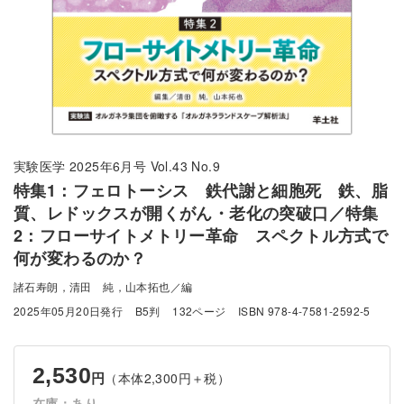
実験医学 2025年6月号 Vol.43 No.9
特集1：フェロトーシス 鉄代謝と細胞死 鉄、脂
質、レドックスが開くがん・老化の突破口／特集
2：フローサイトメトリー革命 スペクトル方式で
何が変わるのか？
諸石寿朗，清田 純，山本拓也／編
2025年05月20日発行
B5判
132ページ
ISBN 978-4-7581-2592-5
2,530
（本体2,300円＋税）
円
在庫：あり