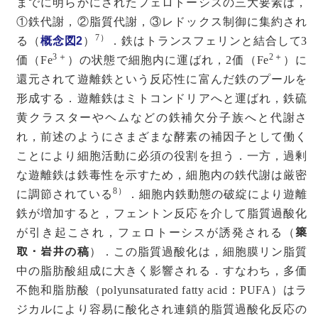
までに明らかにされたフェロトーシスの三大要素は，
①鉄代謝，②脂質代謝，③レドックス制御に集約され
7）
る（
概念図2
）
．鉄はトランスフェリンと結合して3
3＋
2＋
価（Fe
）の状態で細胞内に運ばれ，2価（Fe
）に
還元されて遊離鉄という反応性に富んだ鉄のプールを
形成する．遊離鉄はミトコンドリアへと運ばれ，鉄硫
黄クラスターやヘムなどの鉄補欠分子族へと代謝さ
れ，前述のようにさまざまな酵素の補因子として働く
ことにより細胞活動に必須の役割を担う．一方，過剰
な遊離鉄は鉄毒性を示すため，細胞内の鉄代謝は厳密
8）
に調節されている
．細胞内鉄動態の破綻により遊離
鉄が増加すると，フェントン反応を介して脂質過酸化
が引き起こされ，フェロトーシスが誘発される（
𥱋
取・岩井の稿
）．この脂質過酸化は，細胞膜リン脂質
中の脂肪酸組成に大きく影響される．すなわち，多価
不飽和脂肪酸（polyunsaturated fatty acid：PUFA）はラ
ジカルにより容易に酸化され連鎖的脂質過酸化反応の