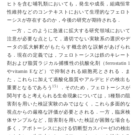
ヒトを含む哺乳類においても，発生や成長，組織恒常
性維持などのコンテキストにおいて生理的なフェロト
ーシスが存在するのか，今後の研究が期待される．
一方，このように急速に拡大する研究領域において
注意が必要な点として，適切でない実験系の選択やデ
ータの拡大解釈がもたらす概念的な誤解があげられ
る．現在の定義では，フェロトーシスは鉄のキレート
剤および脂質ラジカル捕獲性の抗酸化剤（ferrostatin 1
やvitamin Eなど）で抑制される細胞死とされる．ま
た，これらに加えて過酸化脂質やアルデヒドの検出も
15）
重要となるであろう
．そのため，フェロトーシスが
関与すると考えられる生命現象については，1種類の阻
害剤を用いた検証実験のみではなく，これら多面的な
視点からの厳格な評価が必要とされる．一方，臨床検
体サンプルなど，阻害剤を用いた検証が困難な場合も
多く，アポトーシスにおける切断型カスパーゼ3の検出