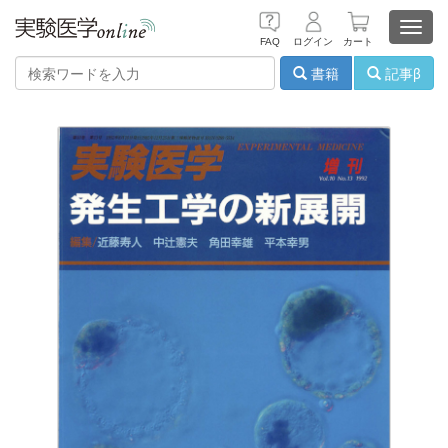
Toggl
FAQ
ログイン
カート
navig
書籍
記事β