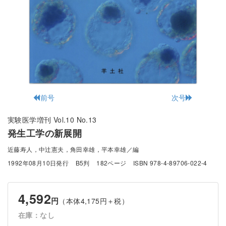
前号
次号
実験医学増刊 Vol.10 No.13
発生工学の新展開
近藤寿人，中辻憲夫，角田幸雄，平本幸雄／編
1992年08月10日発行
B5判
182ページ
ISBN 978-4-89706-022-4
4,592
円
（本体4,175円＋税）
在庫：なし