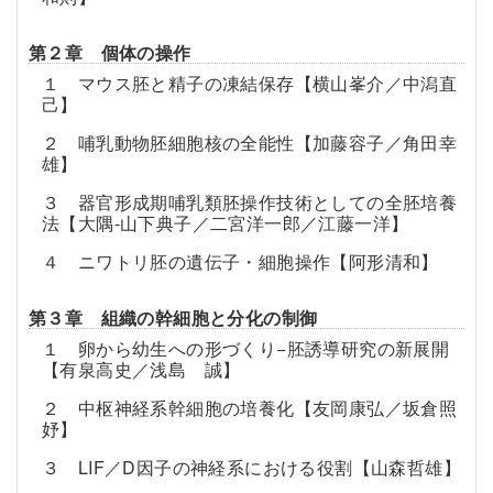
第２章 個体の操作
１ マウス胚と精子の凍結保存【横山峯介／中潟直
己】
２ 哺乳動物胚細胞核の全能性【加藤容子／角田幸
雄】
３ 器官形成期哺乳類胚操作技術としての全胚培養
法【大隅-山下典子／二宮洋一郎／江藤一洋】
４ ニワトリ胚の遺伝子・細胞操作【阿形清和】
第３章 組織の幹細胞と分化の制御
１ 卵から幼生への形づくり−胚誘導研究の新展開
【有泉高史／浅島 誠】
２ 中枢神経系幹細胞の培養化【友岡康弘／坂倉照
妤】
３ LIF／D因子の神経系における役割【山森哲雄】