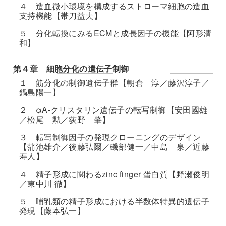
４ 造血微小環境を構成するストローマ細胞の造血
支持機能【帯刀益夫】
５ 分化転換にみるECMと成長因子の機能【阿形清
和】
第４章 細胞分化の遺伝子制御
１ 筋分化の制御遺伝子群【朝倉 淳／藤沢淳子／
鍋島陽一】
２ αA-クリスタリン遺伝子の転写制御【安田國雄
／松尾 勲／荻野 肇】
３ 転写制御因子の発現クローニングのデザイン
【蒲池雄介／後藤弘爾／磯部健一／中島 泉／近藤
寿人】
４ 精子形成に関わるzinc finger 蛋白質【野瀬俊明
／東中川 徹】
５ 哺乳類の精子形成における半数体特異的遺伝子
発現【藤本弘一】