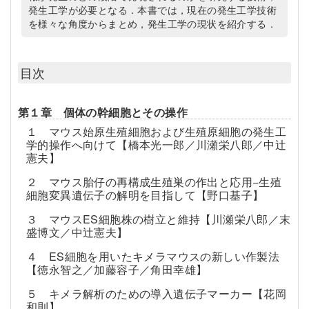
発生工学が必要となる．本書では，現在の発生工学技術
を様々な角度からまとめ，発生工学の現状を紹介する．
目次
第１章 個体の幹細胞とその操作
１ マウス始原生殖細胞および生殖原細胞の発生工
学的操作へ向けて【橋本光一郎／川瀬栄八郎／中辻
憲夫】
２ マウス胎仔の再構成生殖巣の作出と応用−生殖
細胞変異遺伝子の解明を目指して【野口基子】
３ マウスES細胞株の樹立と維持【川瀬栄八郎／末
盛博文／中辻憲夫】
４ ES細胞を用いたキメラマウスの新しい作製法
【徳永智之／加藤容子／角田幸雄】
５ キメラ解析のための導入遺伝子マーカー【花岡
和則】