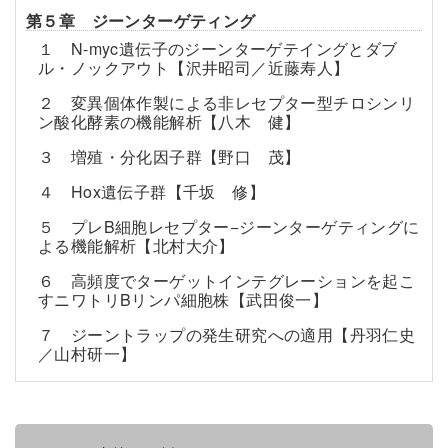
第５章 ジーンターゲティング
１ N-myc遺伝子のジーンターゲテイングとダブ
ル・ノックアウト【沢井昭司／近藤寿人】
２ 変異個体作製による非レセプター型チロシンリ
ン酸化酵素の機能解析【八木 健】
３ 増殖・分化因子群【野口 茂】
４ Hox遺伝子群【千坂 修】
５ プレB細胞レセプター−ジーンターゲティングに
よる機能解析【北村大介】
６ 高頻度でターゲットインテグレーションを起こ
すニワトリBリンパ細胞株【武田俊一】
７ ジーントラップの発生研究への適用【丹羽仁史
／山村研一】