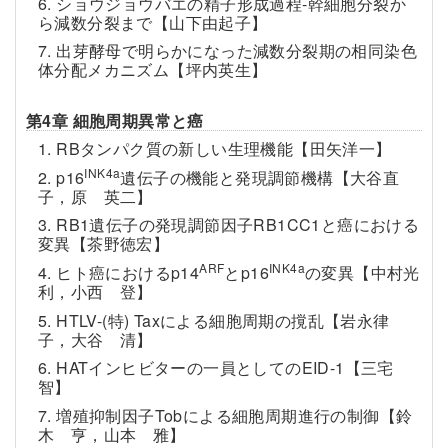
6. ショウジョウバエの精子形成過程-幹細胞分裂か
ら減数分裂まで【山下由起子】
7. 出芽酵母で明らかになった減数分裂期の相同染色
体分配メカニズム【坪内英生】
第4章 細胞周期異常と癌
1. RBタンパク質の新しい生理機能【田矢洋一】
INK4a
2. p16
遺伝子の機能と発現調節機構【大谷直
子，原 英二】
3. RB1遺伝子の発現調節因子RB1CC1と癌における
変異【茶野徳宏】
ARF
INK4a
4. ヒト癌におけるp14
とp16
の変異【中村光
利，小西 登】
5. HTLV-(特) Taxによる細胞周期の撹乱【岩永律
子，大谷 清】
6. HATインヒビターの一員としてのEID-1【三宅
智】
7. 増殖抑制因子Tobによる細胞周期進行の制御【鈴
木 亨，山本 雅】