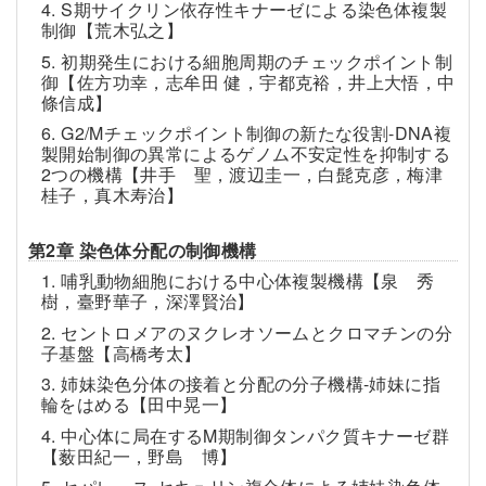
4. S期サイクリン依存性キナーゼによる染色体複製
制御【荒木弘之】
5. 初期発生における細胞周期のチェックポイント制
御【佐方功幸，志牟田 健，宇都克裕，井上大悟，中
條信成】
6. G2/Mチェックポイント制御の新たな役割-DNA複
製開始制御の異常によるゲノム不安定性を抑制する
2つの機構【井手 聖，渡辺圭一，白髭克彦，梅津
桂子，真木寿治】
第2章 染色体分配の制御機構
1. 哺乳動物細胞における中心体複製機構【泉 秀
樹，臺野華子，深澤賢治】
2. セントロメアのヌクレオソームとクロマチンの分
子基盤【高橋考太】
3. 姉妹染色分体の接着と分配の分子機構-姉妹に指
輪をはめる【田中晃一】
4. 中心体に局在するM期制御タンパク質キナーゼ群
【薮田紀一，野島 博】