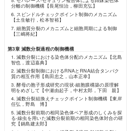
5. セパレース-セキュリン複合体による姉妹染色体
分離の制御機構【長尾恒治，柳田充弘】
6. スピンドルチェックポイント制御のメカニズム
【土生敏行，松本智裕】
7. 細胞質分裂のメカニズムと細胞周期による制御
【三嶋将紀】
第3章 減数分裂過程の制御機構
1. 減数分裂における染色体分配のメカニズム【北島
智也，渡辺嘉典】
2. 減数分裂制御におけるRNAとRNA結合タンパク
質の相互作用【島田忠之，山本正幸】
3. 酵母の胞子形成研究の現状-細胞膜構築の原理解
明をめざして【中瀬由起子，中村太郎，下田 親】
4. 減数分裂組換えチェックポイント制御機構【東岸
任弘，野島 博】
5. 減数分裂前期の相同染色体ペア形成のしくみを探
る-線虫を用いた減数分裂前期の相同染色体対合の研
究【鍋島建太郎】