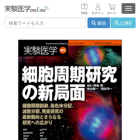
Toggl
FAQ
ログイン
カート
navig
書籍
記事β