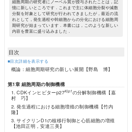
細胞周期の研究者にノーベル賞が授与されたことは，記
憶に新しいところです．これまで主に体細胞分裂や減数
分裂を対象として研究が行われてきましたが，最近の流
れとして，発生過程や幹細胞からの分化における細胞周
期研究が始まっています．本書には，このような新しい
内容を豊富に盛り込みました．
目次
■目次詳細を表示する
概論：細胞周期研究の新しい展開【野島 博】
第1章 細胞周期の制御機構
Kip1
1. CDKインヒビターp27
の分解制御機構【嘉
村 巧】
2. 発生過程における細胞増殖の制御機構【竹内
隆】
3. サイクリンD1の核移行制御と心筋細胞の増殖
【池田正明，安達三美】