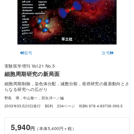
前号
次号
実験医学増刊 Vol.21 No.5
細胞周期研究の新局面
細胞周期制御，染色体分配，減数分裂，発癌研究の最新動向とさ
らなる研究への広がり
野島 博，中山敬一，田矢洋一／編
2003年03月20日発行
B5判
204ページ
ISBN 978-4-89706-096-5
5,940
円
（本体5,400円＋税）