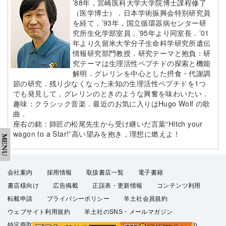
’88年，宮崎医科大学大学院博士課程修了
（医学博士）．日本学術振興会特別研究員
を経て，’93年，国立循環器病センター研
究所生化学部室員，’95年より同室長．’01
年より久留米大学分子生命科学研究所遺伝
情報研究部門教授．研究テーマと抱負：研
究テーマは生理活性ペプチドの探索と機能
解明．グレリンを中心とした摂食・代謝調
節の研究．残り少なくなった未知の生理活性ペプチドを1つ
でも発見して，グレリンのときのような興奮を味わいたい．
趣味：クラシック音楽．最近のお気に入りはHugo Wolf の歌
曲．
座右の銘：師匠の松尾先生から受け継いだ言葉“Hitch your
wagon to a Star!”高い望みを抱き，理想に燃えよ！
会社案内
採用情報
取扱書店一覧
電子書籍
書店様向け
広告掲載
正誤表・更新情報
コンテンツ利用
転載申請
プライバシーポリシー
羊土社会員規約
ウェブサイト利用規約
羊土社のSNS・メールマガジン
特定商取引法に基づく表示
FAQ
お問い合わせ
English