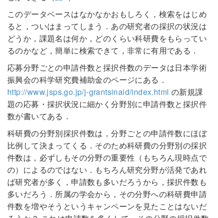
このデータベースはなかなかおもしろく，検索をはじめ
ると，ついはまってしまう．あの研究者の採択の状況は
どうか，課題名は何か，どのくらい科研費をもらってい
るのかなど，簡単に検索できて，非常に有用である．
応募分野ごとの申請件数と採択件数のデータは日本学術
振興会の科学研究費補助金のページにある．
http://www.jsps.go.jp/j-grantsinaid/index.html
の新規課
題の応募・採択状況に細かく分野別に申請件数と採択件
数が書いてある．
科研費の分野別採択件数は，分野ごとの申請件数にほぼ
比例して決まってくる．そのため科研費の分野別の採択
件数は，必ずしもその分野の重要性（もちろん現時点で
の）によるのではない．もちろん研究分野が活発であれ
ば研究者が多く，申請数も多いだろうから，採択件数も
多いだろう．所属の学会から，その分野への科研費申請
件数を増やそうというキャンペーンを見たことはないだ