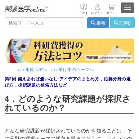
Toggl
FAQ
ログイン
カート
navig
書籍
記事β
>>>連載TOPへ
>>>単行本のページへ
第2回 備えあれば憂いなし アイデアのまとめ方，応募分野の選
び方，採択課題の検索方法など
4．どのような研究課題が採択さ
れているのか？
どんな研究課題が採択されているのかを知ることは，そ
の分野の採択テーマの傾向を探るとともに，ライバルの