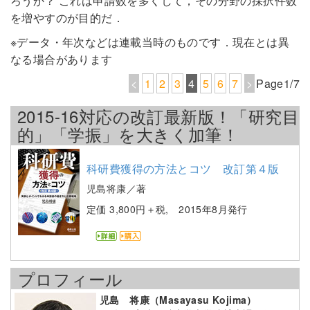
ろうか？ これは申請数を多くして，その分野の採択件数
を増やすのが目的だ．
※データ・年次などは連載当時のものです．現在とは異
なる場合があります
<
1
2
3
4
5
6
7
>
Page1/7
2015-16対応の改訂最新版！「研究目
的」「学振」を大きく加筆！
科研費獲得の方法とコツ 改訂第４版
児島将康／著
定価 3,800円＋税, 2015年8月発行
プロフィール
児島 将康（Masayasu Kojima）