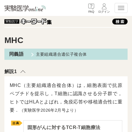
Toggl
FAQ
ログイン
MHC
主要組織適合遺伝子複合体
解説1
MHC（主要組織適合複合体）は，細胞表面で抗原
ペプチドを提示し，T細胞に認識させる分子群で，
ヒトではHLAとよばれ，免疫応答や移植適合性に重
要．
（実験医学2026年2月号より）
固形がんに対するTCR-T細胞療法