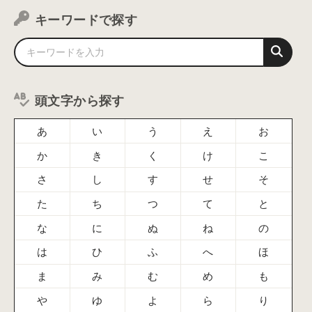
キーワードで探す
頭文字から探す
あ
い
う
え
お
か
き
く
け
こ
さ
し
す
せ
そ
た
ち
つ
て
と
な
に
ぬ
ね
の
は
ひ
ふ
へ
ほ
ま
み
む
め
も
や
ゆ
よ
ら
り