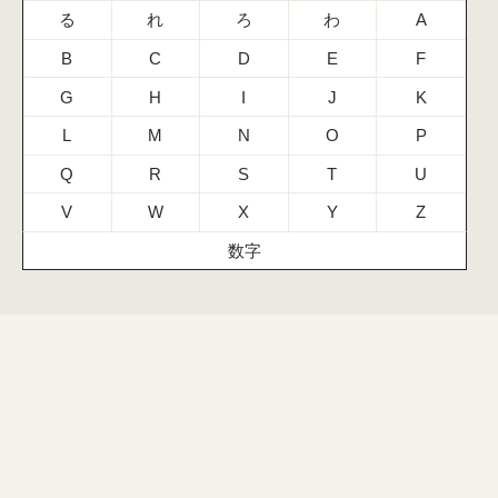
る
れ
ろ
わ
A
B
C
D
E
F
G
H
I
J
K
L
M
N
O
P
Q
R
S
T
U
V
W
X
Y
Z
数字