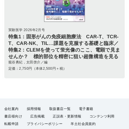
実験医学 2026年2月号
特集1：固形がんの免疫細胞療法 CAR-T、TCR-
T、CAR-NK、TIL…課題を克服する基礎と臨床／
特集2：CLEMを使って蛍光像のここ、電顕で見ま
せんか？ 標的部位を精密に狙い超微構造を見る
籠谷勇紀，太田啓介／編
定価：
2,750
円（本体2,500円＋税）
会社案内
採用情報
取扱書店一覧
電子書籍
書店様向け
広告掲載
正誤表・更新情報
コンテンツ利用
転載申請
プライバシーポリシー
羊土社会員規約