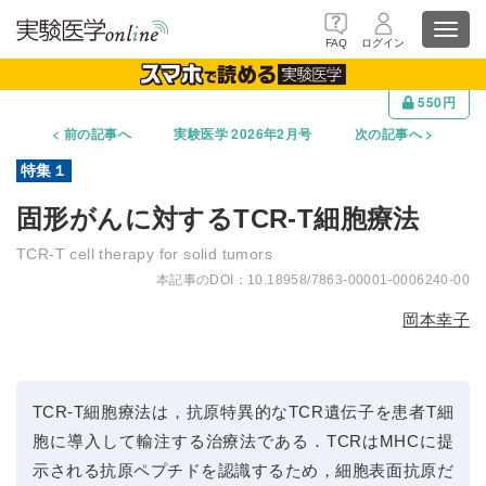
Toggl
FAQ
ログイン
navig
550円
前の記事へ
実験医学 2026年2月号
次の記事へ
固形がんに対するTCR-T細胞療法
TCR-T cell therapy for solid tumors
10.18958/7863-00001-0006240-00
岡本幸子
TCR-T細胞療法は，抗原特異的なTCR遺伝子を患者T細
胞に導入して輸注する治療法である．TCRはMHCに提
示される抗原ペプチドを認識するため，細胞表面抗原だ