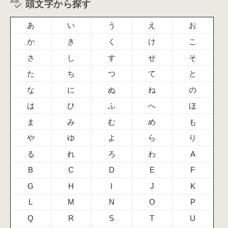
頭文字から探す
あ
い
う
え
お
か
き
く
け
こ
さ
し
す
せ
そ
た
ち
つ
て
と
な
に
ぬ
ね
の
は
ひ
ふ
へ
ほ
ま
み
む
め
も
や
ゆ
よ
ら
り
る
れ
ろ
わ
A
B
C
D
E
F
G
H
I
J
K
L
M
N
O
P
Q
R
S
T
U