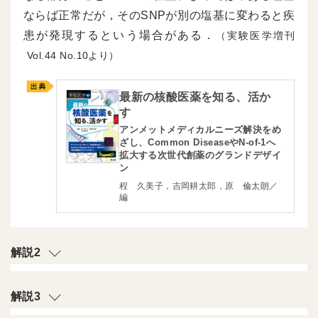
ならば正常だが，そのSNPが別の塩基に変わると疾
患が発現するという場合がある．
（実験医学増刊
44
10より）
最新の核酸医薬を知る、活か
す
アンメットメディカルニーズ解決をめ
ざし、Common DiseaseやN-of-1へ
拡大する次世代創薬のグランドデザイ
ン
程 久美子，吉岡耕太郎，原 倫太朗／
編
解説2
解説3