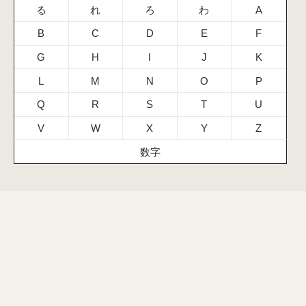
る
れ
ろ
わ
A
B
C
D
E
F
G
H
I
J
K
L
M
N
O
P
Q
R
S
T
U
V
W
X
Y
Z
数字