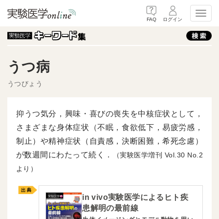
Toggl
FAQ
ログイン
うつ病
うつびょう
抑うつ気分，興味・喜びの喪失を中核症状として，
さまざまな身体症状（不眠，食欲低下，易疲労感，
制止）や精神症状（自責感，決断困難，希死念慮）
が数週間にわたって続く．
（実験医学増刊
30
2
より）
in vivo実験医学によるヒト疾
患解明の最前線