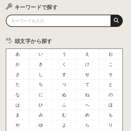
キーワードで探す
頭文字から探す
あ
い
う
え
お
か
き
く
け
こ
さ
し
す
せ
そ
た
ち
つ
て
と
な
に
ぬ
ね
の
は
ひ
ふ
へ
ほ
ま
み
む
め
も
や
ゆ
よ
ら
り