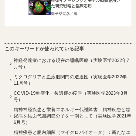
生体イメージングとモデル動物を用い
た研究戦略と臨床応用
御子柴克彦／編
神経発達症における現在の睡眠医療（実験医学2022年7
月号）
ミクログリアと血液脳関門の透過性（実験医学2022年
11月号）
COVID-19重症化・後遺症の疫学（実験医学2023年3月
号）
精神神経疾患と栄養エネルギー代謝障害：精神疾患と糖
尿病を結ぶ代謝調節分子を一例として（実験医学2021年
6月号）
精神疾患と腸内細菌（マイクロバイオータ）：新たなエ