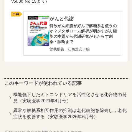
30
15より）
がんと代謝
何故がん細胞が好んで解糖系を使うの
か？メタボローム解析が明かすがん細
胞の本質から代謝研究がもたらす創
薬・診断まで
曽我朋義，江角浩安／編
機能低下したミトコンドリアを活性化させる化合物の発
見（実験医学2021年4月号）
異常な解糖系相互作用の抑制は老化細胞を除去し，老化
症状を改善する（実験医学2026年6月号）