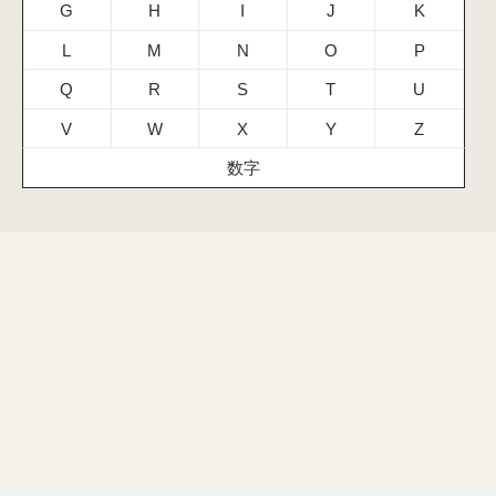
G
H
I
J
K
L
M
N
O
P
Q
R
S
T
U
V
W
X
Y
Z
数字