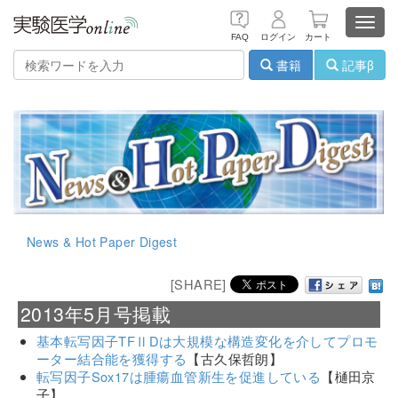
Toggl
FAQ
ログイン
カート
navig
書籍
記事β
News & Hot Paper Digest
[SHARE]
2013年5月号掲載
基本転写因子TFⅡDは大規模な構造変化を介してプロモ
ーター結合能を獲得する
【古久保哲朗】
転写因子Sox17は腫瘍血管新生を促進している
【樋田京
子】