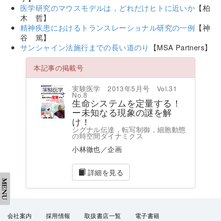
医学研究のマウスモデルは，どれだけヒトに近いか
【柏
木 哲】
精神疾患におけるトランスレーショナル研究の一例
【神
谷 篤】
サンシャイン法施行までの長い道のり
【MSA Partners】
本記事の掲載号
実験医学 2013年5月号 Vol.31
No.8
生命システムを定量する！
ー未知なる現象の謎を解
け！
シグナル伝達，転写制御，細胞動態
の時空間ダイナミクス
小林徹也／企画
詳細を見る
会社案内
採用情報
取扱書店一覧
電子書籍