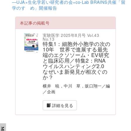
―UJA×生化学若い研究者の会×co-Lab BRAINS共催「留
学のすゝめ」開催報告
本記事の掲載号
実験医学 2025年8月号 Vol.43
No.13
特集1：細胞外小胞学の次の
10年 世界で進展する最先
端のエクソソーム・EV研究
と臨床応用／特集2：RNA
ウイルスハンティング2.0
なぜいま新発見が相次ぐの
か？
横井 暁，中川 草，坂口翔一／編
／企画
詳細を見る