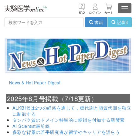
Toggl
FAQ
ログイン
カート
navig
書籍
記事β
News & Hot Paper Digest
2025年8月号掲載（7/18更新）
ALKBH5は2つの経路を通じて，糖代謝と脂質代謝を独立
に制御する
タンパク質のドメイン特異的に糖鎖を付加する新酵素
AI Scientist最前線
多彩な背景の若手研究者が留学やキャリアを語らう