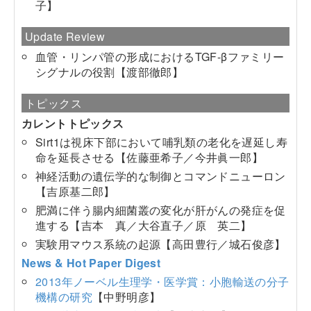
子】
Update Review
血管・リンパ管の形成におけるTGF-βファミリー
シグナルの役割【渡部徹郎】
トピックス
カレントトピックス
Sirt1は視床下部において哺乳類の老化を遅延し寿
命を延長させる【佐藤亜希子／今井眞一郎】
神経活動の遺伝学的な制御とコマンドニューロン
【吉原基二郎】
肥満に伴う腸内細菌叢の変化が肝がんの発症を促
進する【吉本 真／大谷直子／原 英二】
実験用マウス系統の起源【高田豊行／城石俊彦】
News & Hot Paper Digest
2013年ノーベル生理学・医学賞：小胞輸送の分子
機構の研究
【中野明彦】