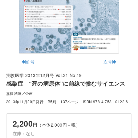
前号
次号
実験医学 2013年12月号 Vol.31 No.19
感染症 “死の病原体”に前線で挑むサイエンス
嘉糠洋陸／企画
2013年11月20日発行
B5判
137ページ
ISBN 978-4-7581-0122-6
2,200
円
（本体2,000円＋税）
在庫：なし