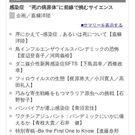
感染症 “死の病原体”に前線で挑むサイエンス
企画／嘉糠洋陸
■サマリーを表示する
序にかえて−感染症，あるいは死について【嘉糠
洋陸】
鳥インフルエンザウイルスパンデミックの恐怖
【渡辺登喜子／河岡義裕】
ダニ媒介性新興感染症SFTS【下島昌幸／西條政
幸】
フィロウイルスの生態【梶原将大／小川寛人／高
田礼人】
巧みな寄生戦略をもつマラリア原虫への挑戦【石
野智子】
バンパイアが運ぶ感染症【青沼宏佳】
ワクチンアジュバント：パンデミックにいかに備
えるか【青枝大貴／石井 健】
特別寄稿−Be the First One to Know【進藤奈邦