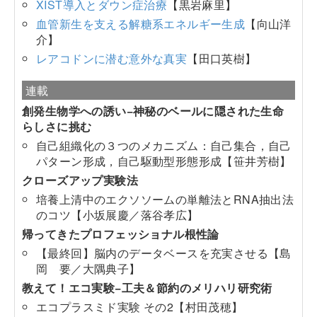
XIST導入とダウン症治療
【黒岩麻里】
血管新生を支える解糖系エネルギー生成
【向山洋
介】
レアコドンに潜む意外な真実
【田口英樹】
連載
創発生物学への誘い−神秘のベールに隠された生命
らしさに挑む
自己組織化の３つのメカニズム：自己集合，自己
パターン形成，自己駆動型形態形成【笹井芳樹】
クローズアップ実験法
培養上清中のエクソソームの単離法とRNA抽出法
のコツ【小坂展慶／落谷孝広】
帰ってきたプロフェッショナル根性論
【最終回】脳内のデータベースを充実させる【島
岡 要／大隅典子】
教えて！エコ実験−工夫＆節約のメリハリ研究術
エコプラスミド実験 その2【村田茂穂】