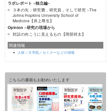
ラボレポート −独立編−
３本の矢：研究費，研究員，そして研究 −The
Johns Hopkins University School of
Medicine【井上尊生】
Opinion −研究の現場から
対話の向こうに見えるもの【岡部祥太】
関連情報
人材／大学院／セミナーなどの情報
こちらの書籍もお勧めいたします