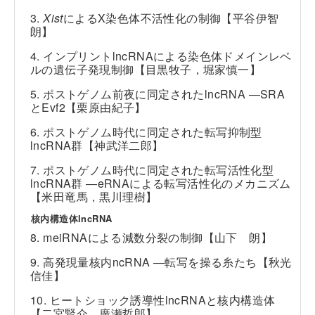
3.
Xist
によるX染色体不活性化の制御【平谷伊智
朗】
4. インプリントlncRNAによる染色体ドメインレベ
ルの遺伝子発現制御【目黒牧子，堀家慎一】
5. ポストゲノム前夜に同定されたlncRNA ―SRA
とEvf2【栗原由紀子】
6. ポストゲノム時代に同定された転写抑制型
lncRNA群【神武洋二郎】
7. ポストゲノム時代に同定された転写活性化型
lncRNA群 ―eRNAによる転写活性化のメカニズム
【米田竜馬，黒川理樹】
核内構造体lncRNA
8. meiRNAによる減数分裂の制御【山下 朗】
9. 高発現量核内ncRNA ―転写を操る糸たち【秋光
信佳】
10. ヒートショック誘導性lncRNAと核内構造体
【二宮賢介，廣瀬哲郎】