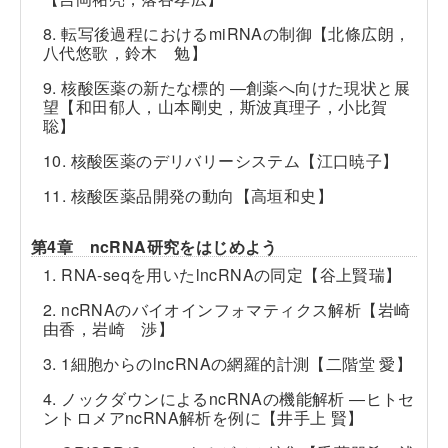
8. 転写後過程におけるmiRNAの制御【北條広朗，
八代悠歌，鈴木 勉】
9. 核酸医薬の新たな標的 ―創薬へ向けた現状と展
望【和田郁人，山本剛史，斯波真理子，小比賀
聡】
10. 核酸医薬のデリバリーシステム【江口暁子】
11. 核酸医薬品開発の動向【高垣和史】
第4章 ncRNA研究をはじめよう
1. RNA-seqを用いたlncRNAの同定【谷上賢瑞】
2. ncRNAのバイオインフォマティクス解析【岩崎
由香，岩崎 渉】
3. 1細胞からのlncRNAの網羅的計測【二階堂 愛】
4. ノックダウンによるncRNAの機能解析 ―ヒトセ
ントロメアncRNA解析を例に【井手上 賢】