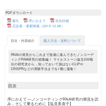
PDFダウンロード
索引
序にかえて
目次詳細
正誤表・更新情報（2015.12.08）
目次・内容紹介
購入方法・送料について
RNAiの発見からこれまで急速に進んできたノンコーデ
ィングRNA研究の総集編！ マイルストーン論文200報
分の研究史から，知っておいて損はないCLIPや
CRISPRなどの実験手法までを1冊に凝集！
目次
序にかえて ―ノンコーディングRNA研究の潮流を読
み，そして乗るために【塩見美喜子】