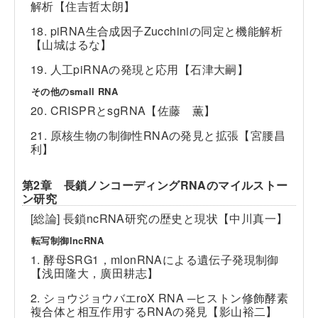
解析【住吉哲太朗】
18. piRNA生合成因子Zucchiniの同定と機能解析
【山城はるな】
19. 人工piRNAの発現と応用【石津大嗣】
その他のsmall RNA
20. CRISPRとsgRNA【佐藤 薫】
21. 原核生物の制御性RNAの発見と拡張【宮腰昌
利】
第2章 長鎖ノンコーディングRNAのマイルストー
ン研究
[総論] 長鎖ncRNA研究の歴史と現状【中川真一】
転写制御lncRNA
1. 酵母SRG1，mlonRNAによる遺伝子発現制御
【浅田隆大，廣田耕志】
2. ショウジョウバエroX RNA ─ヒストン修飾酵素
複合体と相互作用するRNAの発見【影山裕二】