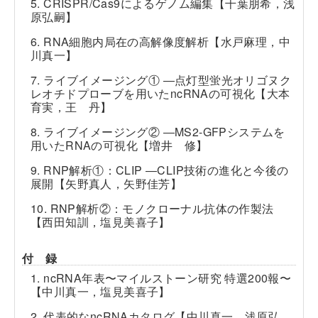
5. CRISPR/Cas9によるゲノム編集【千葉朋希，浅
原弘嗣】
6. RNA細胞内局在の高解像度解析【水戸麻理，中
川真一】
7. ライブイメージング① ―点灯型蛍光オリゴヌク
レオチドプローブを用いたncRNAの可視化【大本
育実，王 丹】
8. ライブイメージング② ―MS2-GFPシステムを
用いたRNAの可視化【増井 修】
9. RNP解析①：CLIP ―CLIP技術の進化と今後の
展開【矢野真人，矢野佳芳】
10. RNP解析②：モノクローナル抗体の作製法
【西田知訓，塩見美喜子】
付 録
1. ncRNA年表〜マイルストーン研究 特選200報〜
【中川真一，塩見美喜子】
2. 代表的なncRNAカタログ【中川真一，浅原弘