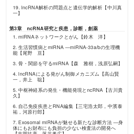
19. lncRNA解析の問題点と遺伝学的解析【中川真
一】
第3章 ncRNA研究と疾患，診断，創薬
1. miRNAネットワークとがん【鈴木 洋】
2. 生活習慣病とmiRNA ―miRNA-33a/bの生理機
能【尾野 亘】
3. 骨・関節を守るmiRNA【森 雅樹，浅原弘嗣】
4. lncRNAによる発がん制御メカニズム【高山賢
一，井上 聡】
5. 中枢神経系の発生・機能発現とncRNA【古川貴
久】
6. 自己免疫疾患とRNA編集【三宅浩太郎，中濱泰
祐，河原行郎】
7. Exosomal miRNAが魅せる新たな診断方法 ―身
体にもお財布にも負担の少ない検査法の開発へ
【吉岡祐亮，落谷孝広】