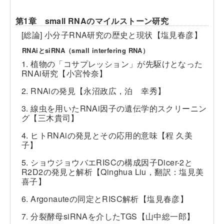
第1章 small RNAのマイルストーン研究
[総論] 小分子RNA研究の歴史と現状【塩見春彦】
RNAiとsiRNA（small interfering RNA）
1. 植物の「コサプレッション」が先駆けとなった
RNAi研究【小宮怜奈】
2. RNAiの発見【永沼政広，泊 幸秀】
3. 線虫を用いたRNAi因子の遺伝学的スクリーニン
グ【三木貴司】
4. ヒトRNAiの発見とその応用的意味【程 久美
子】
5. ショウジョウバエRISCの構成因子Dicer-2と
R2D2の発見と解析【Qinghua Liu，翻訳：塩見美
喜子】
6. Argonauteの同定とRISC解析【塩見春彦】
7. 分裂酵母siRNAを介したTGS【山中総一郎】