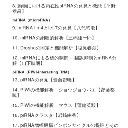
8. 動物における内在性siRNAの発見と機能【平野
孝昌】
miRNA（microRNA）
9. miRNA lin-4とlet-7の発見【八代悠歌】
10. miRNAの網羅的解析【三嶋雄一郎】
11. Droshaの同定と機能解析【塩見春彦】
12. miRNAによる標的制御 ―翻訳抑制とmRNA分
解【山下暁朗】
piRNA（PIWI-interacting RNA）
13. piRNAの発見【齋藤都暁】
14. PIWIの機能解析：ショウジョウバエ【齋藤都
暁】
15. PIWIの機能解析：マウス【蓮輪英毅】
16. piRNAクラスタ【岩崎由香】
17. piRNA増幅機構ピンポンサイクルの提唱とその