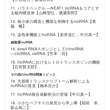
11. パラスペックル ―NEAT1 lncRNAをコアとす
る核内構造体【山崎智弘，廣瀬哲郎】
12. 核小体の構造と機能を制御するlncRNA【奥
脇 暢】
13. 染色体機能とlncRNA【若井道仁，中川真一】
細胞質lncRNA
14. small RNAスポンジとしてのlncRNA
―circRNA, ceRNA【芳本 玲】
15. lncRNAにおけるレトロトランスポゾンの機能
【石田賢太郎】
その他のlncRNA関連トピック
16. 大規模トランスクリプトーム解析による
ncRNAの発見【橋本浩介】
17. lncRNA複合体解析法の登場【中川真一】
18. 小さなペプチドの発見から学ぶ事【稲垣 幸，
影山裕二】