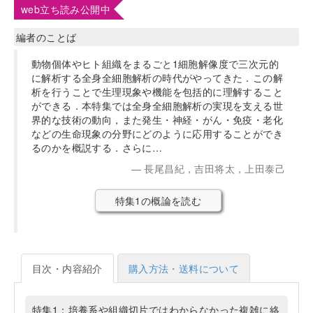
web立ち読み公開中
編者のことば
動物個体やヒト組織をまるごと1細胞解像度で三次元的
に解析する全身全細胞解析の時代がやってきた．この解
析を行うことで生理現象や機能を包括的に理解すること
ができる．本特集では全身全細胞解析の実現を支える世
界的な技術の動向，また発生・神経・がん・免疫・老化
などの生命現象の分野にどのように応用することができ
るのかを概説する．さらに…
長尾昌紀，吉田将太，上田泰己
特集1の概論を読む
目次・内容紹介
購入方法・送料について
特集1：培養系や組織切片ではわからなかった複雑に絡