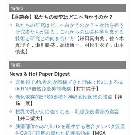
特集2
【座談会】私たちの研究はどこへ向かうのか？
私たちの研究はどこへ向かうのか？－次代を担う
研究者たちが語る，これからの生命科学を支える
技術と研究との向き合い方
【鎌田真由美，佐々木
真理子，瀬川勝盛，高橋康一，村松里衣子，山本
慎也】
連載
News & Hot Paper Digest
霊長類で
Alu
配列が増幅できた理由：Kuによる抗
dsRNA自然免疫抑制機構
【村井純子】
老化依存的EPS8蓄積と神経変性疾患の接点
【神
﨑 展】
授乳で乳がんに強くなる―乳腺免疫環境の変容
【井口聖大】
腫瘍部位のみでIL-12を産生する融合タンパク質産
生CAR-T細胞の優れた抗腫瘍効果
【MSA