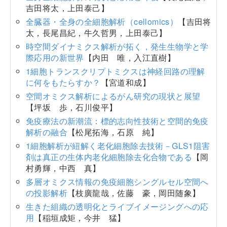
吉田将太，上田泰己】
全臓器・全身の全細胞解析（cellomics）
【吉田将
太，長尾昌紀，牛久哲男，上田泰己】
時空間ダイナミクス解析が拓く，発生生物学と学
際応用の新世界
【内田 唯，入江直樹】
1細胞トランスクリプトミクスは神経回路の理解
に何をもたらすか？
【宮道和成】
空間オミクス解析によるがん研究の現状と展望
【坪坂 歩，石川俊平】
免疫療法の新潮流：標的志向性技術と空間的免疫
解析の融合
【松尾拓海，石原 純】
1細胞解析が紐解く老化細胞除去技術－GLS1阻害
剤は真正の生体内老化細胞除去化合物である
【岡
村勇輝，中西 真】
多層オミクス情報の免疫細胞シングルセル空間へ
の投影解析
【枝廣龍哉，佐藤 豪，岡田随象】
生きた組織の透明化とライブイメージングへの応
用
【稲垣成矩，今井 猛】