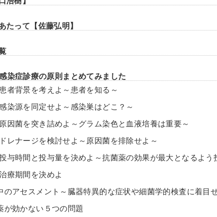
山口浩樹】
にあたって【佐藤弘明】
覧
感染症診療の原則まとめてみました
 患者背景を考えよ～患者を知る～
 感染源を同定せよ～感染巣はどこ？～
 原因菌を突き詰めよ～グラム染色と血液培養は重要～
 ドレナージを検討せよ～原因菌を排除せよ～
 投与時間と投与量を決めよ～抗菌薬の効果が最大となるよう
 治療期間を決めよ
療中のアセスメント～臓器特異的な症状や細菌学的検査に着目
菌薬が効かない５つの問題