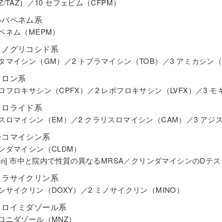
Z/TAZ）／10 セフェピム（CFPM）
ルバペネム系
ロペネム（MEPM）
ミノグリコシド系
ンタマイシン（GM）／2 トブラマイシン（TOB）／3 アミカシン（
ノロン系
プロフロキサシン（CPFX）／2 レボフロキサシン（LVFX）／3 
クロライド系
リスロマイシン（EM）／2 クラリスロマイシン（CAM）／3 アジ
ンコマイシン系
リンダマイシン（CLDM）
lumn] 市中と院内で性質の異なるMRSA／クリンダマイシンのDテ
トラサイクリン系
キシサイクリン（DOXY）／2 ミノサイクリン（MINO）
トロイミダゾール系
トロニダゾール（MNZ）