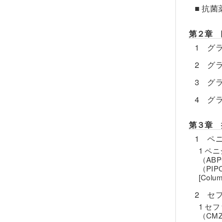
■ 抗菌薬
第２章 
1 グ
2 グ
3 グ
4 グ
第３章 
1 ペ
1 ペ
（AB
（PIP
[Col
2 セ
1 セ
（CM