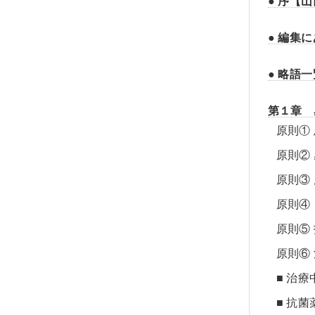
● 序【
● 編集
● 略語一
第１章 
原則①
原則②
原則③
原則④
原則⑤
原則⑥
■ 治
■ 抗