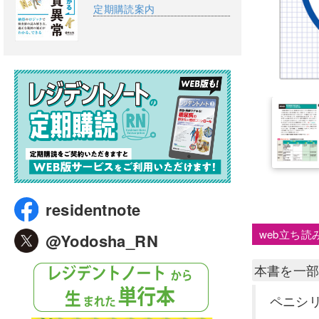
定期購読案内
residentnote
web立ち読
@Yodosha_RN
本書を一
ペニシ