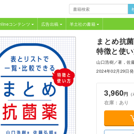
nlineコンテンツ
広告出稿
羊土社の書籍
まとめ抗菌
特徴と使い
山口浩樹／著，佐
2024年02月29日
3,960
円
（
在庫：あり