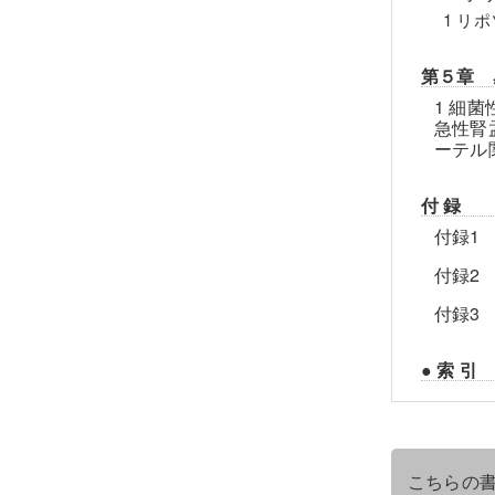
1 リ
第５章 
1 細
急性腎
ーテル
付 録
付録1
付録2
付録3
● 索 引
こちらの