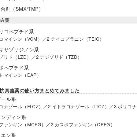
T合剤（SMX/TMP）
SA薬
グリコペプチド系
ンコマイシン（VCM）／2 テイコプラニン（TEIC）
オキサゾリジノン系
ネゾリド（LZD）／2 テジゾリド（TZD）
リポペプチド系
プトマイシン（DAP）
抗真菌薬の使い方まとめてみました
ゾール系
ルコナゾール（FLCZ）／2 イトラコナゾール（ITCZ）／3 ボリコ
ャンディン系
カファンギン（MCFG）／2 カスポファンギン（CPFG）
リエン系