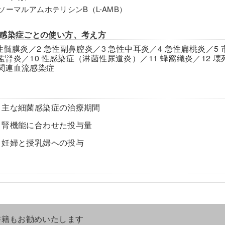
ポソーマルアムホテリシンB（L-AMB）
感染症ごとの使い方、考え方
菌性髄膜炎／2 急性副鼻腔炎／3 急性中耳炎／4 急性扁桃炎／5 
盂腎炎／10 性感染症（淋菌性尿道炎）／11 蜂窩織炎／12 壊
関連血流感染症
 主な細菌感染症の治療期間
 腎機能に合わせた投与量
 妊婦と授乳婦への投与
書籍もお勧めいたします