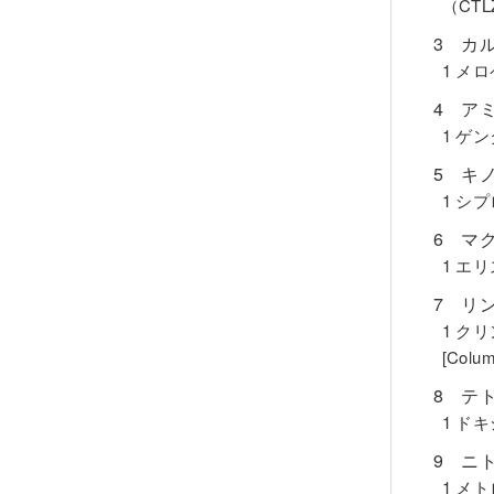
（CTL
3 カ
1 メ
4 ア
1 ゲ
5 キ
1 シ
6 マ
1 エ
7 リ
1 ク
[Co
8 テ
1 ド
9 ニ
1 メ