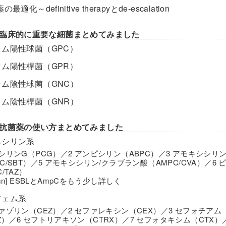
の最適化～definitive therapyとde-escalation
臨床的に重要な細菌まとめてみました
ラム陽性球菌（GPC）
ラム陽性桿菌（GPR）
ラム陰性球菌（GNC）
ラム陰性桿菌（GNR）
抗菌薬の使い方まとめてみました
ニシリン系
ニシリンG（PCG）／2 アンピシリン（ABPC）／3 アモキシシリン
PC/SBT）／5 アモキシシリン/クラブラン酸（AMPC/CVA）／6
C/TAZ）
umn] ESBLとAmpCをもう少し詳しく
フェム系
ファゾリン（CEZ）／2 セファレキシン（CEX）／3 セフォチアム
Z）／6 セフトリアキソン（CTRX）／7 セフォタキシム（CTX）