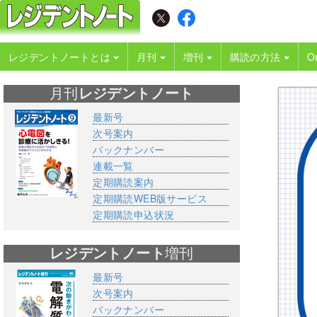
レジデントノートとは
月刊
増刊
購読の方法
O
月刊
レジデントノート
最新号
次号案内
バックナンバー
連載一覧
定期購読案内
定期購読WEB版サービス
定期購読申込状況
レジデントノート
増刊
最新号
次号案内
バックナンバー