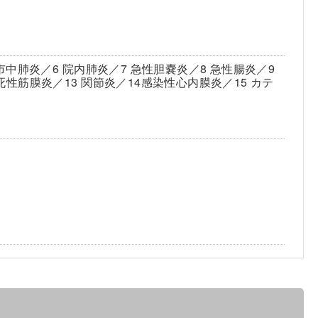
市中肺炎／6 院内肺炎／7 急性胆嚢炎／8 急性腸炎／9
死性筋膜炎／13 関節炎／14感染性心内膜炎／15 カテ