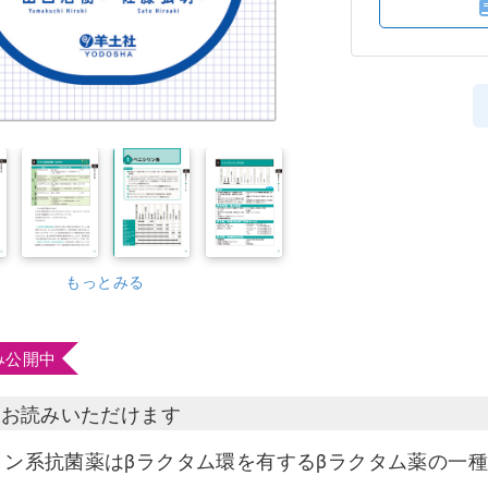
もっとみる
み公開中
部お読みいただけます
リン系抗菌薬はβラクタム環を有するβラクタム薬の一