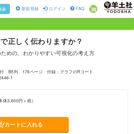
新規登録
ログイン
FAQ
検索
フで正しく伝わりますか？
のための、わかりやすい可視化の考え方
発行
B5判
176ページ
付録：グラフのRコード
2446-1
本体3,600円＋税）
カートに入れる