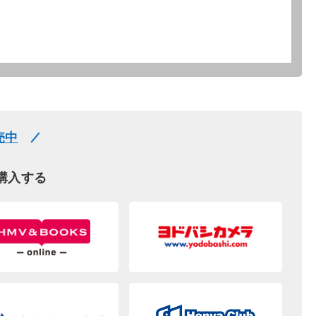
売中
購入する