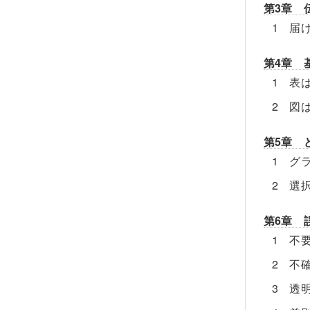
第3章 
1 届
第4章 
1 表
2 図
第5章 
1 グ
2 選
第6章 
1 不
2 不
3 透