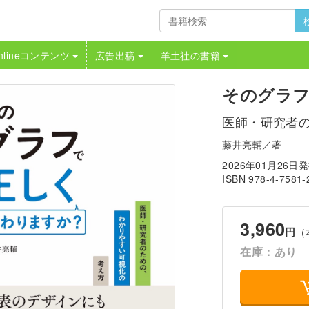
nlineコンテンツ
広告出稿
羊土社の書籍
そのグラ
医師・研究者
藤井亮輔／著
2026年01月26日
ISBN 978-4-7581-
3,960
円
（
在庫：あり