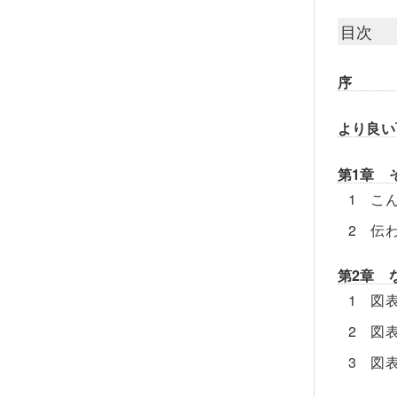
目次
序
より良い
第1章 
1 こ
2 伝
第2章 
1 図
2 図
3 図