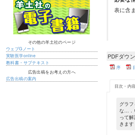
表に含
その他の羊土社のページ
ウェブGノート
PDFダウ
実験医学online
教科書・サブテキスト
序
広告出稿をお考えの方へ
広告出稿の案内
目次・内
グラフ
な…．
って解
きます