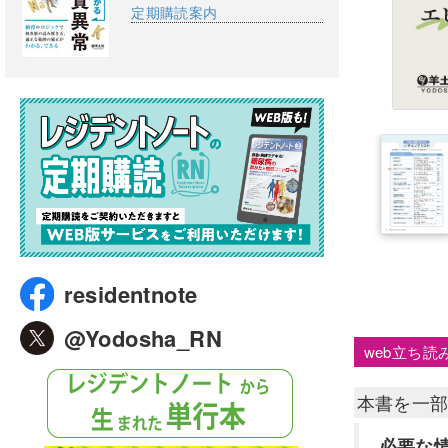
定期購読案内
residentnote
@Yodosha_RN
web立ち読
本書を一
必要な