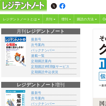
レジデントノートとは
月刊
増刊
購読の方法
O
月刊
レジデントノート
最新号
次号案内
バックナンバー
連載一覧
定期購読案内
定期購読WEB版サービス
定期購読申込状況
レジデントノート
増刊
最新号
次号案内
バックナンバー