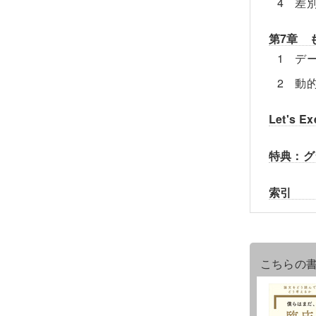
4 差
第7章 
1 デ
2 動
Let's 
特典：グ
索引
こちらの